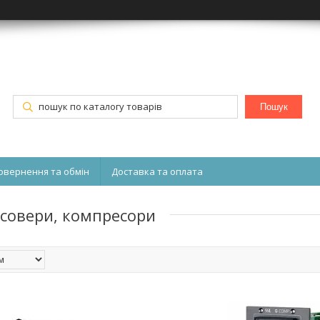
Пошук
овернення та обмін
Доставка та оплата
осовери, компресори