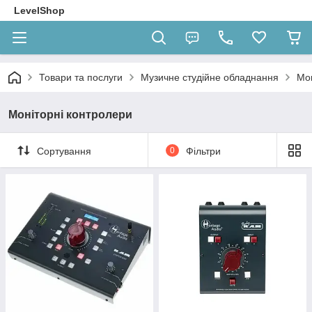
LevelShop
Товари та послуги
Музичне студійне обладнання
Мон
Моніторні контролери
Сортування
0
Фільтри