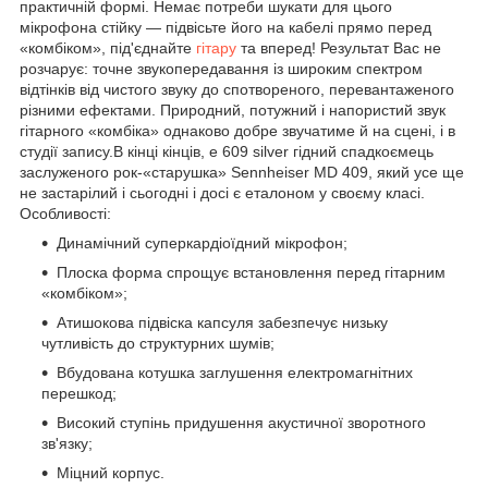
практичній формі. Немає потреби шукати для цього
мікрофона стійку — підвісьте його на кабелі прямо перед
«комбіком», під'єднайте
гітару
та вперед! Результат Вас не
розчарує: точне звукопередавання із широким спектром
відтінків від чистого звуку до спотвореного, перевантаженого
різними ефектами. Природний, потужний і напористий звук
гітарного «комбіка» однаково добре звучатиме й на сцені, і в
студії запису.В кінці кінців, e 609 silver гідний спадкоємець
заслуженого рок-«старушка» Sennheiser MD 409, який усе ще
не застарілий і сьогодні і досі є еталоном у своєму класі.
Особливості:
Динамічний суперкардіоїдний мікрофон;
Плоска форма спрощує встановлення перед гітарним
«комбіком»;
Атишокова підвіска капсуля забезпечує низьку
чутливість до структурних шумів;
Вбудована котушка заглушення електромагнітних
перешкод;
Високий ступінь придушення акустичної зворотного
зв'язку;
Міцний корпус.