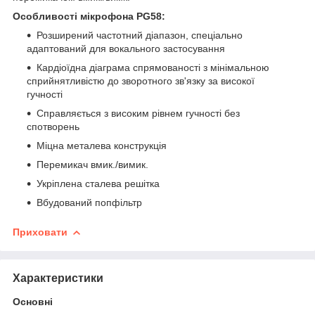
Особливості мікрофона PG58:
Розширений частотний діапазон, спеціально
адаптований для вокального застосування
Кардіоїдна діаграма спрямованості з мінімальною
сприйнятливістю до зворотного зв'язку за високої
гучності
Справляється з високим рівнем гучності без
спотворень
Міцна металева конструкція
Перемикач вмик./вимик.
Укріплена сталева решітка
Вбудований попфільтр
Приховати
Характеристики
Основні