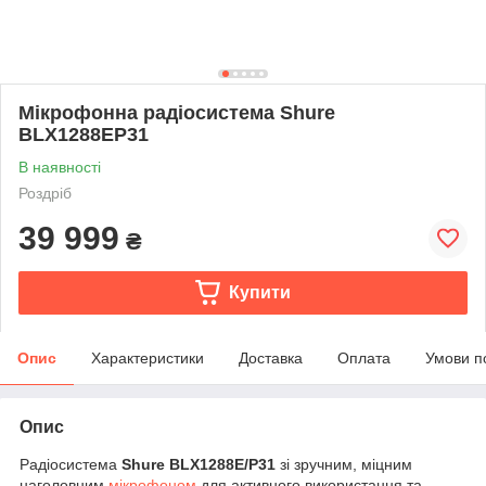
Мікрофонна радіосистема Shure
BLX1288EP31
В наявності
Роздріб
39 999
₴
Купити
Опис
Характеристики
Доставка
Оплата
Умови п
Опис
Радіосистема
Shure BLX1288E/P31
зі зручним, міцним
наголовним
мікрофоном
для активного використання та