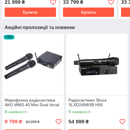
21 999
33 799
33 
₴
₴
Купити
Купити
Акційні пропозиції та новинки
–5%
Мікрофонна радіосистема
Радіосистема Shure
AKG WMS 40 Mini Dual Vocal
SLXD24N8SB H56
В наявності
В наявності
9 799
54 999
₴
₴
10 299 ₴