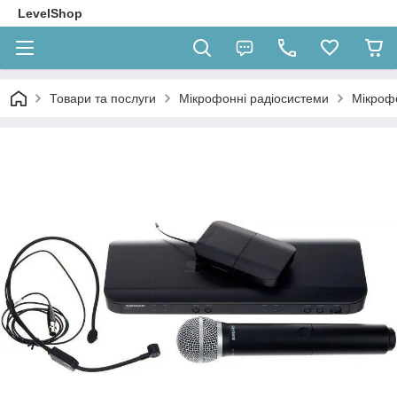
LevelShop
Товари та послуги
Мікрофонні радіосистеми
Мікроф