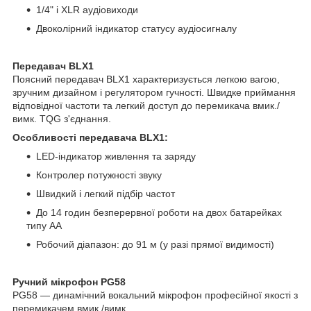
1/4" і XLR аудіовиходи
Двоколірний індикатор статусу аудіосигналу
Передавач BLX1
Поясний передавач BLX1 характеризується легкою вагою,
зручним дизайном і регулятором гучності. Швидке приймання
відповідної частоти та легкий доступ до перемикача вмик./
вимк. TQG з'єднання.
Особливості передавача BLX1:
LED-індикатор живлення та заряду
Контролер потужності звуку
Швидкий і легкий підбір частот
До 14 годин безперервної роботи на двох батарейках
типу АА
Робочий діапазон: до 91 м (у разі прямої видимості)
Ручний мікрофон PG58
PG58 — динамічний вокальний мікрофон професійної якості з
перемикачем вмик./вимк.