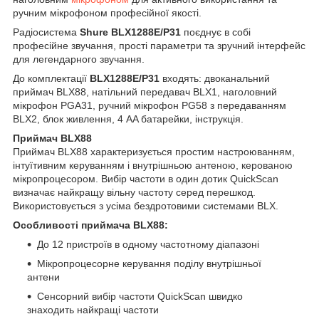
ручним мікрофоном професійної якості.
Радіосистема
Shure BLX1288E/P31
поєднує в собі
професійне звучання, прості параметри та зручний інтерфейс
для легендарного звучання.
До комплектації
BLX1288E/P31
входять: двоканальний
приймач BLX88, натільний передавач BLX1, наголовний
мікрофон PGA31, ручний мікрофон PG58 з передаванням
BLX2, блок живлення, 4 AA батарейки, інструкція.
Приймач BLX88
Приймач BLX88 характеризується простим настроюванням,
інтуїтивним керуванням і внутрішньою антеною, керованою
мікропроцесором. Вибір частоти в один дотик QuickScan
визначає найкращу вільну частоту серед перешкод.
Використовується з усіма бездротовими системами BLX.
Особливості приймача BLX88:
До 12 пристроїв в одному частотному діапазоні
Мікропроцесорне керування поділу внутрішньої
антени
Сенсорний вибір частоти QuickScan швидко
знаходить найкращі частоти