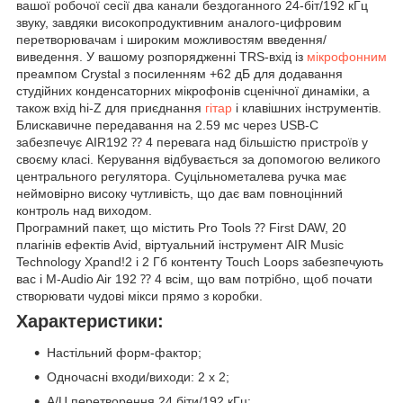
вашої робочої сесії два канали бездоганного 24-біт/192 кГц
звуку, завдяки високопродуктивним аналого-цифровим
перетворювачам і широким можливостям введення/
виведення. У вашому розпорядженні TRS-вхід із
мікрофонним
преампом Crystal з посиленням +62 дБ для додавання
студійних конденсаторних мікрофонів сценічної динаміки, а
також вхід hi-Z для приєднання
гітар
і клавішних інструментів.
Блискавичне передавання на 2.59 мс через USB-C
забезпечує AIR192 ⁇ 4 перевага над більшістю пристроїв у
своєму класі. Керування відбувається за допомогою великого
центрального регулятора. Суцільнометалева ручка має
неймовірно високу чутливість, що дає вам повноцінний
контроль над виходом.
Програмний пакет, що містить Pro Tools ⁇ First DAW, 20
плагінів ефектів Avid, віртуальний інструмент AIR Music
Technology Xpand!2 і 2 Гб контенту Touch Loops забезпечують
вас і M-Audio Air 192 ⁇ 4 всім, що вам потрібно, щоб почати
створювати чудові мікси прямо з коробки.
Характеристики:
Настільний форм-фактор;
Одночасні входи/виходи: 2 х 2;
А/Ц перетворення 24 біти/192 кГц;