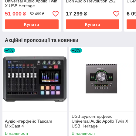
Universal Audio Apollo Twin
Lion Audio Revolution 2x2
UGM
X USB Heritage
51 000
17 299
6 0
₴
₴
52 499 ₴
Купити
Купити
Акційні пропозиції та новинки
–4%
–3%
USB аудіоінтерфейс
Аудіоінтерфейс Tascam
Universal Audio Apollo Twin X
MixCast 4
USB Heritage
В наявності
В наявності