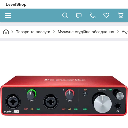
LevelShop
Товари та послуги
Музичне студійне обладнання
Ауд