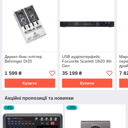
Директ-бокс-пліттер
USB аудіоінтерфейс
Мік
Behringer DI20
Focusrite Scarlett 18i20 4th
пере
Gen
драй
MIC
1 599
35 199
7 8
₴
₴
Купити
Купити
Акційні пропозиції та новинки
–4%
–3%