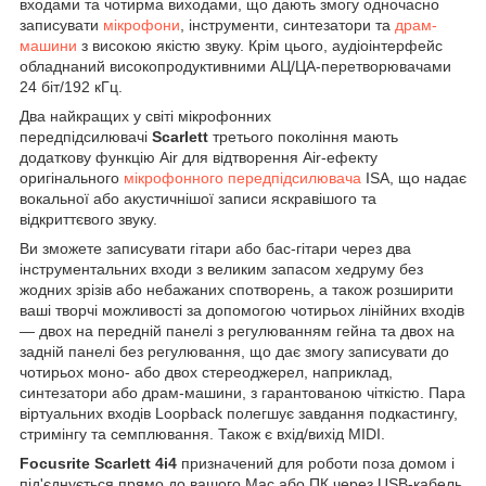
входами та чотирма виходами, що дають змогу одночасно
записувати
мікрофони
, інструменти, синтезатори та
драм-
машини
з високою якістю звуку. Крім цього, аудіоінтерфейс
обладнаний високопродуктивними АЦ/ЦА-перетворювачами
24 біт/192 кГц.
Два найкращих у світі мікрофонних
передпідсилювачі
Scarlett
третього покоління мають
додаткову функцію Air для відтворення Air-ефекту
оригінального
мікрофонного передпідсилювача
ISA, що надає
вокальної або акустичнішої записи яскравішого та
відкриттєвого звуку.
Ви зможете записувати гітари або бас-гітари через два
інструментальних входи з великим запасом хедруму без
жодних зрізів або небажаних спотворень, а також розширити
ваші творчі можливості за допомогою чотирьох лінійних входів
— двох на передній панелі з регулюванням гейна та двох на
задній панелі без регулювання, що дає змогу записувати до
чотирьох моно- або двох стереоджерел, наприклад,
синтезатори або драм-машини, з гарантованою чіткістю. Пара
віртуальних входів Loopback полегшує завдання подкастингу,
стримінгу та семплювання. Також є вхід/вихід MIDI.
Focusrite Scarlett 4i4
призначений для роботи поза домом і
під'єднується прямо до вашого Mac або ПК через USB-кабель