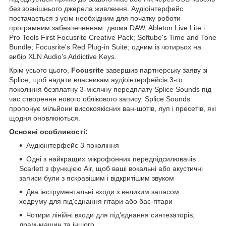
без зовнішнього джерела живлення. Аудіоінтерфейс
постачається з усім необхідним для початку роботи
програмним забезпеченням: двома DAW, Ableton Live Lite і
Pro Tools First Focusrite Creative Pack; Softube's Time and Tone
Bundle; Focusrite's Red Plug-in Suite; одним із чотирьох на
вибір XLN Audio's Addictive Keys.
Крім усього цього,
Focusrite
завершив партнерську заяву зі
Splice, щоб надати власникам аудіоінтерфейсів 3-го
покоління безплатну 3-місячну передплату Splice Sounds під
час створення нового облікового запису. Splice Sounds
пропонує мільйони високоякісних ван-шотів, луп і пресетів, які
щодня оновлюються.
Основні особливості:
Аудіоінтерфейс 3 покоління
Одні з найкращих мікрофонних передпідсилювачів
Scarlett з функцією Air, щоб ваші вокальні або акустичні
записи були з яскравішим і відкритішим звуком
Два інструментальні входи з великим запасом
хедруму для під'єднання гітари або бас-гітари
Чотири лінійні входи для під'єднання синтезаторів,
драм-машин та іншого