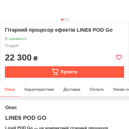
Гітарний процесор ефектів LINE6 POD Go
В наявності
Роздріб
22 300
₴
Купити
Опис
Характеристики
Доставка
Оплата
Умови п
Опис
LINE6 POD GO
Line6 POD Go — це компактний гітарний процесор