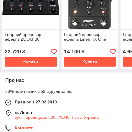
Гітарний процесор
Гітарний процесор
Гіта
ефектів ZOOM B6
ефектів Line6 HX One
ефе
22 720
14 100
4 6
₴
₴
Купити
Купити
Про нас
88% позитивних з 59 відгуків за рік
Працює з 27.02.2019
м. Львів
вул. Городоцька, 300, 79040, Львів, Україна
Контакти