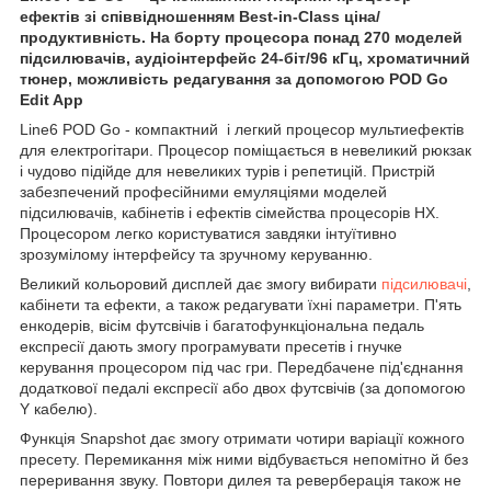
ефектів зі співвідношенням Best-in-Class ціна/
продуктивність. На борту процесора понад 270 моделей
підсилювачів, аудіоінтерфейс 24-біт/96 кГц, хроматичний
тюнер, можливість редагування за допомогою POD Go
Edit App
Line6 POD Go - компактний і легкий процесор мультиефектів
для електрогітари. Процесор поміщається в невеликий рюкзак
і чудово підійде для невеликих турів і репетицій. Пристрій
забезпечений професійними емуляціями моделей
підсилювачів, кабінетів і ефектів сімейства процесорів HX.
Процесором легко користуватися завдяки інтуїтивно
зрозумілому інтерфейсу та зручному керуванню.
Великий кольоровий дисплей дає змогу вибирати
підсилювачі
,
кабінети та ефекти, а також редагувати їхні параметри. П'ять
енкодерів, вісім футсвічів і багатофункціональна педаль
експресії дають змогу програмувати пресетів і гнучке
керування процесором під час гри. Передбачене під'єднання
додаткової педалі експресії або двох футсвічів (за допомогою
Y кабелю).
Функція Snapshot дає змогу отримати чотири варіації кожного
пресету. Перемикання між ними відбувається непомітно й без
переривання звуку. Повтори дилея та реверберація також не