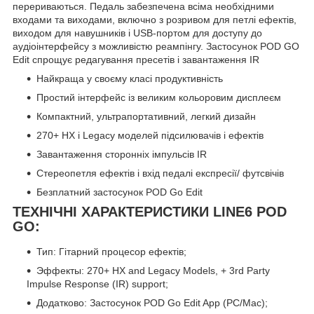
перериваються. Педаль забезпечена всіма необхідними
входами та виходами, включно з розривом для петлі ефектів,
виходом для навушників і USB-портом для доступу до
аудіоінтерфейсу з можливістю реампінгу. Застосунок POD GO
Edit спрощує редагування пресетів і завантаження IR
Найкраща у своєму класі продуктивність
Простий інтерфейс із великим кольоровим дисплеєм
Компактний, ультрапортативний, легкий дизайн
270+ HX і Legacy моделей підсилювачів і ефектів
Завантаження сторонніх імпульсів IR
Стереопетля ефектів і вхід педалі експресії/ футсвічів
Безплатний застосунок POD Go Edit
ТЕХНІЧНІ ХАРАКТЕРИСТИКИ LINE6 POD
GO:
Тип: Гітарний процесор ефектів;
Эффекты: 270+ HX and Legacy Models, + 3rd Party
Impulse Response (IR) support;
Додатково: Застосунок POD Go Edit App (PC/Mac);