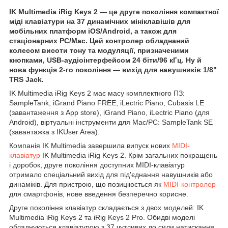
IK Multimedia iRig Keys 2 — це друге покоління компактної
міді клавіатури на 37 динамічних мініклавішів для
мобільних платформ iOS/Android, а також для
стаціонарних PC/Mac. Цей контролер обладнаний
колесом висоти тону та модуляції, призначеними
кнопками, USB-аудіоінтерфейсом 24 біти/96 кГц. Ну й
нова функція 2-го покоління — вихід для навушників 1/8"
TRS Jack.
IK Multimedia iRig Keys 2 має масу комплектного ПЗ:
SampleTank, iGrand Piano FREE, iLectric Piano, Cubasis LE
(завантаження з App store), iGrand Piano, iLectric Piano (для
Android), віртуальні інструменти для Mac/PC: SampleTank SE
(завантажка з IKUser Area).
Компанія IK Multimedia завершила випуск нових
MIDI-
клавіатур
IK Multimedia iRig Keys 2. Крім загальних покращень
і доробок, друге покоління доступних MIDI-клавіатур
отримало спеціальний вихід для під'єднання навушників або
динаміків. Для пристрою, що позиціюється як
MIDI-контролер
для смартфонів, нове введення безперечно корисне.
Друге покоління клавіатур складається з двох моделей: IK
Multimedia iRig Keys 2 та iRig Keys 2 Pro. Обидві моделі
обладнуються клавіатурою з 37 чутливих до сили натискання