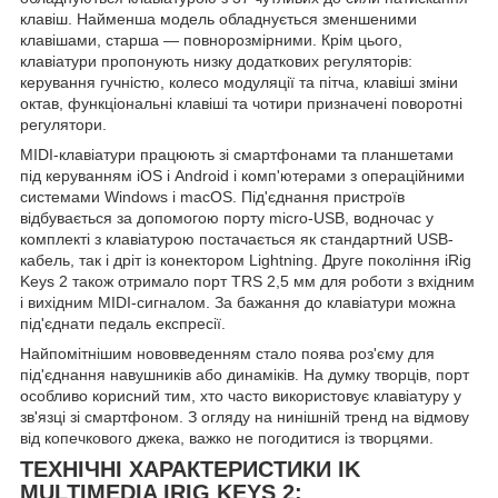
клавіш. Найменша модель обладнується зменшеними
клавішами, старша — повнорозмірними. Крім цього,
клавіатури пропонують низку додаткових регуляторів:
керування гучністю, колесо модуляції та пітча, клавіші зміни
октав, функціональні клавіші та чотири призначені поворотні
регулятори.
MIDI-клавіатури працюють зі смартфонами та планшетами
під керуванням iOS і Android і комп'ютерами з операційними
системами Windows і macOS. Під'єднання пристроїв
відбувається за допомогою порту micro-USB, водночас у
комплекті з клавіатурою постачається як стандартний USB-
кабель, так і дріт із конектором Lightning. Друге покоління iRig
Keys 2 також отримало порт TRS 2,5 мм для роботи з вхідним
і вихідним MIDI-сигналом. За бажання до клавіатури можна
під'єднати педаль експресії.
Найпомітнішим нововведенням стало поява роз'єму для
під'єднання навушників або динаміків. На думку творців, порт
особливо корисний тим, хто часто використовує клавіатуру у
зв'язці зі смартфоном. З огляду на нинішній тренд на відмову
від копечкового джека, важко не погодитися із творцями.
ТЕХНІЧНІ ХАРАКТЕРИСТИКИ IK
MULTIMEDIA IRIG KEYS 2: