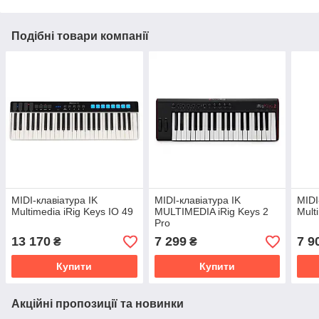
Подібні товари компанії
MIDI-клавіатура IK
MIDI-клавіатура IK
MIDI
Multimedia iRig Keys IO 49
MULTIMEDIA iRig Keys 2
Mult
Pro
13 170
7 299
7 9
₴
₴
Купити
Купити
Акційні пропозиції та новинки