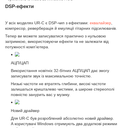
DSP-ефекти
У всіх моделях UR-C є DSP-чип з ефектами:
еквалайзер
,
компресор, реверберація й емуляції гітарних підсилювачів.
Тепер ви можете записуватися практично з нульовою
затримкою, використовуючи ефекти та не залежати від
потужності комп'ютера.
АЦП/ЦАП
Використання новітніх 32-бітних АЦП/ЦАП дає змогу
записувати звук із максимальною точністю.
Низькі частоти не втратять глибини, високі частоти
залишаться кришталево чистими, а широке стереополі
повністю занурить вас у музику.
Новий драйвер
Для UR-C був розроблений абсолютно новий драйвер.
А користувачі Windows отримують два додаткові режими