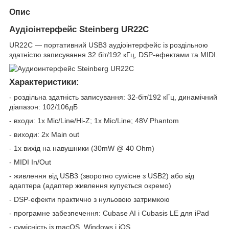
Опис
Аудіоінтерфейс Steinberg UR22C
UR22C — портативний USB3 аудіоінтерфейс із роздільною
здатністю записування 32 біт/192 кГц, DSP-ефектами та MIDI.
Характеристики:
- роздільна здатність записування: 32-біт/192 кГц, динамічний
діапазон: 102/106дБ
- входи: 1x Mic/Line/Hi-Z; 1x Mic/Line; 48V Phantom
- виходи: 2x Main out
- 1x вихід на навушники (30mW @ 40 Ohm)
- MIDI In/Out
- живлення від USB3 (зворотно сумісне з USB2) або від
адаптера (адаптер живлення купується окремо)
- DSP-ефекти практично з нульовою затримкою
- програмне забезпечення: Cubase AI і Cubasis LE для iPad
- сумісність із macOS, Windows і iOS