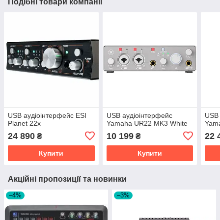
Подібні товари компанії
USB аудіоінтерфейс ESI
USB аудіоінтерфейс
USB 
Planet 22x
Yamaha UR22 MK3 White
Yam
24 890
10 199
22 
₴
₴
Купити
Купити
Акційні пропозиції та новинки
–4%
–3%