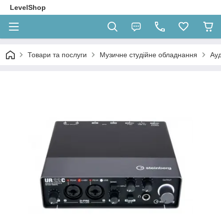
LevelShop
Товари та послуги
Музичне студійне обладнання
Ауд