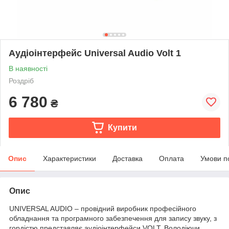
Аудіоінтерфейс Universal Audio Volt 1
В наявності
Роздріб
6 780
₴
Купити
Опис
Характеристики
Доставка
Оплата
Умови п
Опис
UNIVERSAL AUDIO – провідний виробник професійного
обладнання та програмного забезпечення для запису звуку, з
гордістю представляє аудіоінтерфейси VOLT. Володіючи