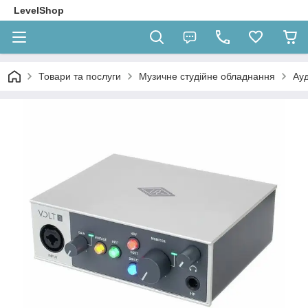
LevelShop
Товари та послуги
Музичне студійне обладнання
Ауд