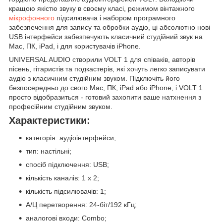
кращою якістю звуку в своєму класі, режимом вінтажного
мікрофонного
підсилювача і набором програмного
забезпечення для запису та обробки аудіо, ці абсолютно нові
USB інтерфейси забезпечують класичний студійний звук на
Mac, ПК, iPad, і для користувачів iPhone.
UNIVERSAL AUDIO створили VOLT 1 для співаків, авторів
пісень, гітаристів та подкастерів, які хочуть легко записувати
аудіо з класичним студійним звуком. Підключіть його
безпосередньо до свого Mac, ПК, iPad або iPhone, і VOLT 1
просто відобразиться - готовий захопити ваше натхнення з
професійним студійним звуком.
Характеристики:
категорія: аудіоінтерфейси;
тип: настільні;
спосіб підключення: USB;
кількість каналів: 1 х 2;
кількість підсилювачів: 1;
А/Ц перетворення: 24-біт/192 кГц;
аналогові входи: Combo;