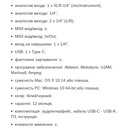
аналогові входи: 1 x XLR-1/4" (mic/instrument);
аналогові виходи: 1/4";
аналогові виходи: 2 x 1/4" (L/R);
MIDI вхід/вихід: є;
MIDI вхід/вихід: In/Out;
вихід на навушники: 1 x 1/4";
USB: 1 x Type C;
фантомне харчування: є;
програмне забезпечення: Ableton, Melodyne, UJAM,
Marhsall, Ampeg;
сумісність Mac: OS X 10.14 або пізніша;
сумісність PC: Windows 10 64-bit або пізніша;
колір: білий/чорний;
гарантія: 12 місяців;
комплектація: аудіоінтерфейс, кабель USB-C - USB-A,
ПЗ, інструкція;
елементи живлення: є;