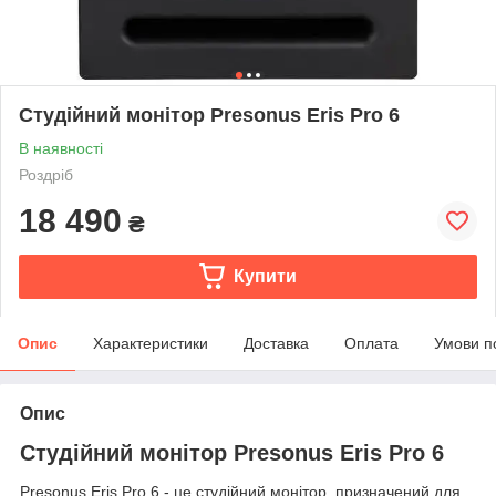
Студійний монітор Presonus Eris Pro 6
В наявності
Роздріб
18 490
₴
Купити
Опис
Характеристики
Доставка
Оплата
Умови п
Опис
Студійний монітор Presonus Eris Pro 6
Presonus Eris Pro 6 - це студійний монітор, призначений для