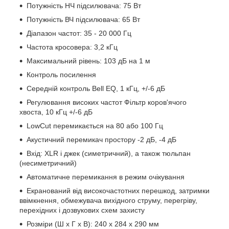
Потужність НЧ підсилювача: 75 Вт
Потужність ВЧ підсилювача: 65 Вт
Діапазон частот: 35 - 20 000 Гц
Частота кросовера: 3,2 кГц
Максимальний рівень: 103 дБ на 1 м
Контроль посилення
Середній контроль Bell EQ, 1 кГц, +/-6 дБ
Регулювання високих частот Фільтр коров'ячого
хвоста, 10 кГц +/-6 дБ
LowCut перемикається на 80 або 100 Гц
Акустичний перемикач простору -2 дБ, -4 дБ
Вхід: XLR і джек (симетричний), а також тюльпан
(несиметричний)
Автоматичне перемикання в режим очікування
Екранований від високочастотних перешкод, затримки
ввімкнення, обмежувача вихідного струму, перегріву,
перехідних і дозвукових схем захисту
Розміри (Ш x Г x В): 240 x 284 x 290 мм