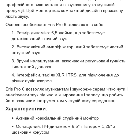
професійного використання в звукозапису та музичній
продукції. Цей монітор має компактний дизайн і вражаючу
якість звуку.
Основні особливості Eris Pro 6 включають в себе:
Розмір динаміка: 6,5 дюйма, що забезпечує
деталізований і точний звук.
Високоякісний ампліфікатор, який забезпечує чистий і
потужний звук.
Зручні налаштування, включаючи регульовані гучність
і частотний діапазон.
Інтерфейси, такі як XLR і TRS, для підключення до
різних аудіо джерел.
Eris Pro 6 дозволяє музикантам і звукорежисерам чітко чути і
аналізувати звук під час мікшировання і запису, що робить
його важливим інструментом у студійному середовищі.
Характеристики:
Активний коаксіальний студійний монітор
Оснащений: НЧ-динаміком 6,5" і Твітером 1,25" з
шовковим конусом