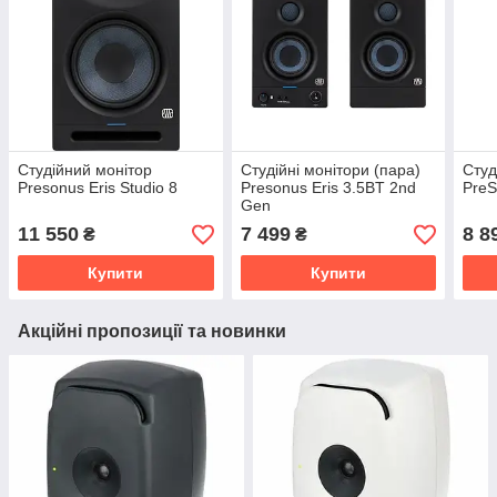
Студійний монітор
Студійні монітори (пара)
Студ
Presonus Eris Studio 8
Presonus Eris 3.5BT 2nd
PreS
Gen
11 550
7 499
8 8
₴
₴
Купити
Купити
Акційні пропозиції та новинки