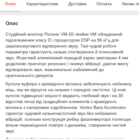
Опис
Характеристики
Доставка
Оплата
Умови п
Опис
Студійний монітор Pioneer VM-50 лінійки VM обладнаний
підсилювачем класу D і процесором DSP на 96 кГц для
широкосмугового відтворення звуку. Такі чудові робочі
параметри гарантують низьке спотворення й інтенсивний
звук. Жорсткий алюмінієвий передній екран завтовшки 4 мм
додатково пригнічує резонанс і знижує вібрації, даючи змогу
відтворювати звук, максимально наближений до
оригінального джерела.
Купола вуфера з арамідного волокна забезпечують небачену
міць, яку ви відчуєте на низьких і середніх частотах. Ці нові
куполи підвищеної міцності видають глибокий звук і на 30
відсотків легші від традиційних елементів з арамідного
волокна з паперовим оздобленням. Vortex Bass Accelerator
гарантує чудовий низькочастотний звук без небажаних
вібрацій, оскільки конструкція ребер фазоінвертора полегшує
вільне переміщення повітря з динаміка, створюючи чистий
звук.