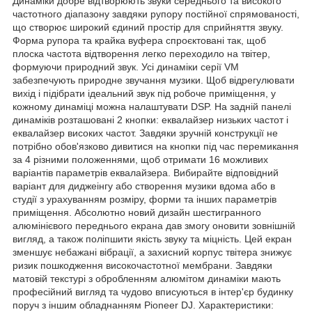
Динаміки добре відтворюють звуки середнього та високого
частотного діапазону завдяки рупору постійної спрямованості,
що створює широкий єдиний простір для сприйняття звуку.
Форма рупора та крайка вуфера спроєктовані так, щоб
плоска частота відтворення легко переходило на твітер,
формуючи природний звук. Усі динаміки серії VM
забезпечують природне звучання музики. Щоб відрегулювати
вихід і підібрати ідеальний звук під робоче приміщення, у
кожному динаміці можна налаштувати DSP. На задній панелі
динаміків розташовані 2 кнопки: еквалайзер низьких частот і
еквалайзер високих частот. Завдяки зручній конструкції не
потрібно обов'язково дивитися на кнопки під час перемикання
за 4 різними положеннями, щоб отримати 16 можливих
варіантів параметрів еквалайзера. Вибирайте відповідний
варіант для диджеінгу або створення музики вдома або в
студії з урахуванням розміру, форми та інших параметрів
приміщення. Абсолютно новий дизайн шестигранного
алюмінієвого переднього екрана дав змогу оновити зовнішній
вигляд, а також поліпшити якість звуку та міцність. Цей екран
зменшує небажані вібрації, а захисний корпус твітера знижує
ризик пошкодження високочастотної мембрани. Завдяки
матовій текстурі з обробленням алюмітом динаміки мають
професійний вигляд та чудово вписуються в інтер'єр будинку
поруч з іншим обладнанням Pioneer DJ. Характеристики: