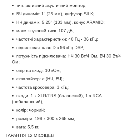
тип: активний акустичний монітор;
ВЧ динамік: 1" (25 мм), дифузор SILK;
НЧ динамік: 5,25" (133 мм), конус ARAMID;
макс. звуковий тиск: 107 дБ;
частотні характеристики: 40 Гц - 36 кГц;
підсилювач: клас D з 96 кГц DSP;
потужність підсилювача: НЧ 30 Вт/4 Ом, ВЧ 30 Вт/4
Ом;
опір на вході: 10 кОм;
еквалайзер: є (НЧ, ВЧ);
частота кросовера: 3 кГц;
входи: 1 x XLR/TRS (балансний), 1 x RCA
(небалансний);
колір: чорний;
розміри: 198 x 300 x 265 мм;
вага: 5,5 кг.
ГАРАНТІЯ 12 МІСЯЦЕВ