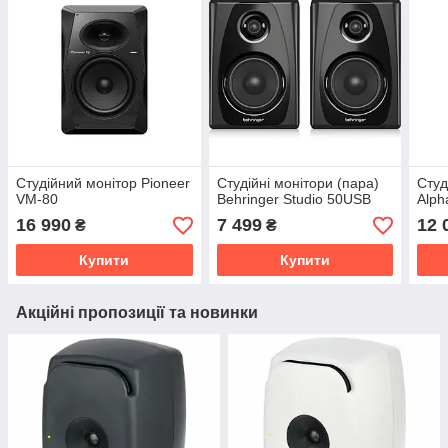
Студійний монітор Pioneer
Студійні монітори (пара)
Студ
VM-80
Behringer Studio 50USB
Alph
16 990
7 499
12 
₴
₴
Купити
Купити
Акційні пропозиції та новинки