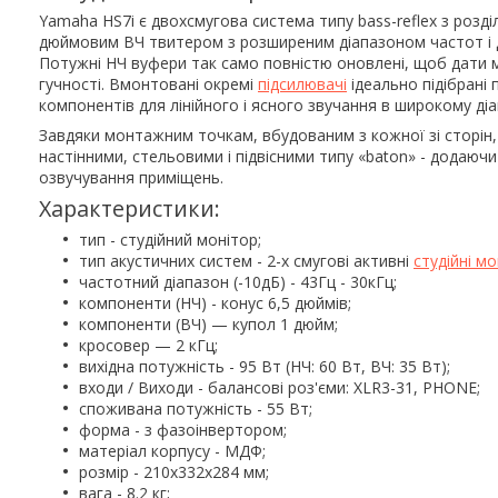
Yamaha HS7i є двохсмугова система типу bass-reflex з розд
дюймовим ВЧ твитером з розширеним діапазоном частот і 
Потужні НЧ вуфери так само повністю оновлені, щоб дати мо
гучності. Вмонтовані окремі
підсилювачі
ідеально підібрані
компонентів для лінійного і ясного звучання в широкому діа
Завдяки монтажним точкам, вбудованим з кожної зі сторін, 
настінними, стельовими і підвісними типу «baton» - додаюч
озвучування приміщень.
Характеристики:
тип - студійний монітор;
тип акустичних систем - 2-х смугові активні
студійні м
частотний діапазон (-10дБ) - 43Гц - 30кГц;
компоненти (НЧ) - конус 6,5 дюймів;
компоненти (ВЧ) — купол 1 дюйм;
кросовер — 2 кГц;
вихідна потужність - 95 Вт (НЧ: 60 Вт, ВЧ: 35 Вт);
входи / Виходи - балансові роз'єми: XLR3-31, PHONE;
споживана потужність - 55 Вт;
форма - з фазоінвертором;
матеріал корпусу - МДФ;
розмір - 210х332х284 мм;
вага - 8.2 кг;