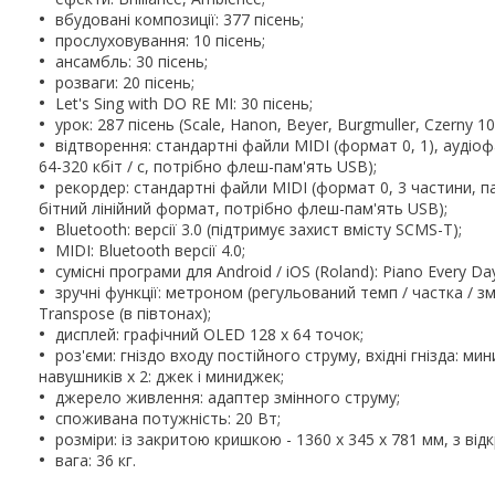
вбудовані композиції: 377 пісень;
прослуховування: 10 пісень;
ансамбль: 30 пісень;
розваги: ​​20 пісень;
Let's Sing with DO RE MI: 30 пісень;
урок: 287 пісень (Scale, Hanon, Beyer, Burgmuller, Czerny 10
відтворення: стандартні файли MIDI (формат 0, 1), аудіофа
64-320 кбіт / с, потрібно флеш-пам'ять USB);
рекордер: стандартні файли MIDI (формат 0, 3 частини, па
бітний лінійний формат, потрібно флеш-пам'ять USB);
Bluetooth: версії 3.0 (підтримує захист вмісту SCMS-T);
MIDI: Bluetooth версії 4.0;
сумісні програми для Android / iOS (Roland): Piano Every Da
зручні функції: метроном (регульований темп / частка / зме
Transpose (в півтонах);
дисплей: графічний OLED 128 x 64 точок;
роз'єми: гніздо входу постійного струму, вхідні гнізда: ми
навушників x 2: джек і миниджек;
джерело живлення: адаптер змінного струму;
споживана потужність: 20 Вт;
розміри: із закритою кришкою - 1360 x 345 x 781 мм, з від
вага: 36 кг.