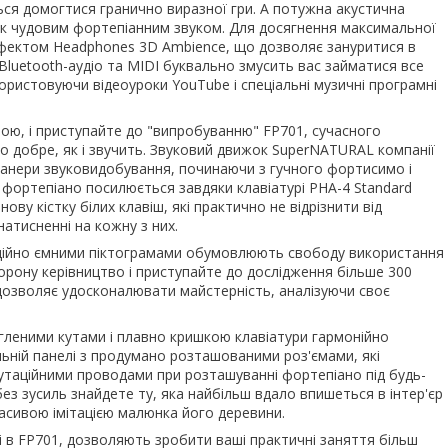
ться домогтися гранично виразної гри. А потужна акустична
к чудовим фортепіанним звуком. Для досягнення максимальної
ефектом Headphones 3D Ambience, що дозволяє зануритися в
 Bluetooth-аудіо та MIDI буквально змусить вас займатися все
ористовуючи відеоуроки YouTube і спеціальні музичні програмні
рою, і приступайте до "випробуванню" FP701, сучасного
амо добре, як і звучить. Звуковий движок SuperNATURAL компанії
ї манери звуковидобування, починаючи з гучного фортисимо і
у фортепіано посилюється завдяки клавіатурі PHA-4 Standard
ву кістку білих клавіш, які практично не відрізнити від
натисненні на кожну з них.
маційно ємними піктограмами обумовлюють свободу використання
сторону керівництво і приступайте до дослідження більше 300
 дозволяє удосконалювати майстерність, аналізуючи своє
угленими кутами і плавно кришкою клавіатури гармонійно
льній панелі з продумано розташованими роз'ємами, які
утаційними проводами при розташуванні фортепіано під будь-
ез зусиль знайдете ту, яка найбільш вдало впишеться в інтер'єр
красивою імітацією малюнка його деревини.
і в FP701, дозволяють зробити ваші практичні заняття більш