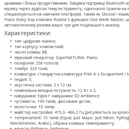
цікавими і більш продуктивними. Завдяки підтримці Bluetooth-
музику через аудіосистему інструменту, одночасно граючи на 
спеціалізуються на навчанні платформ, таким як Skoove і ін
Piano Every Day компанії Roland з функцією One Week Master, 
автоматичному режимі вашої гри для подальшого аналізу.
Характеристики:
тип: цифрове піаніно;
тип корпусу: компактний;
число клавіш: 88;
звуковий генератор: SuperNATURAL Piano;
поліфонія: 256 голосів;
тембрі: 324 тони;
клавіатура: стандартна клавіатура PHA-4: з Escapement і Iv
педалі: 3;
акустична система: 2 х 12 см;
номінальна вихідна потужність: 12 Вт x 2;
навушники: Єфект: навушники 3D Ambience;
чутливість: 100 типів, фіксоване дотик;
молоточки: 10 типів;
майстер настройки: 415,3--466,2 Гц (регулюється за кроком
тemperament: 10 типів (Equal, Just Major, Just Minor, Pythago
Werckmeister, Arabic), обрана клавіша темпераменту;
ефекти: Brilliance, Ambience;