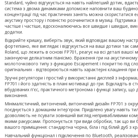
Standard, чуйно відгукується на навіть найлегший дотик, вдає
система з двома динаміками допоможе наповнити ваш будино
концентрації під час практичних занять можна скористатися 
акустику простору і повністю розчинитися в музиці. Підтримка
частіше і частіше, вдосконалюючись все швидше і швидше, вик
додатки.
Відкрийте кришку, виберіть звук, який відповідає вашому наст
фортепіано, яке виглядає і відгукується на ваші дотики так с
Roland, що лежить в основі FP701, реагує на всі деталі вашо
закінчуючи делікатним піанісімо. Враження гри на акустичном
молоточкового типу з функцією Escapement і покриттю під слоно
оригінальних - відтворюються навіть характерні клацання при 
Зручні регулятори і простий у використанні дисплей з інфор
FP701 і його здатність в плані мотивації до гри. Відкладіть в 
вбудованих п'єс, практичного метронома і функції запису, що
виконання.
Мінімалістичний, витончений, витончений дизайн FP701 з окр
поєднується з домашнім інтер'єром. Приділено увагу навіть ти
дозволяють не псувати зовнішній вигляд непривабливими ком
якими ракурсами. Пропонується три види обробки, так що ви б
вашого приміщення: стандартна чорна, біла і під білий дуб з 
Навчальний функціонал і підключення по Bluetooth, реалізован