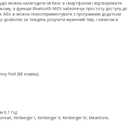
аудіо можна налагодити зв'язок зі смартфоном і відтворювати
ньому, а функція Bluetooth MIDI забезпечує простоту доступу до
шим. Або ж можна поекспериментувати з програмним додатком
що дозволяє за тиждень розучити музичний твір, і записом в
ory Feel (88 клавіш);
 0,1 Гц);
rean, Kirnberger I, Kirnberger II, Kirnberger III, Meantone,