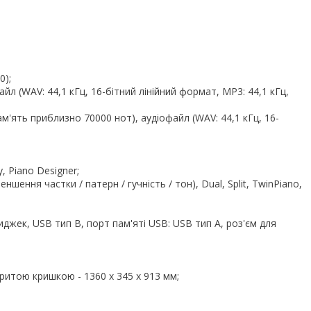
0);
йл (WAV: 44,1 кГц, 16-бітний лінійний формат, MP3: 44,1 кГц,
м'ять приблизно 70000 нот), аудіофайл (WAV: 44,1 кГц, 16-
y, Piano Designer;
ншення частки / патерн / гучність / тон), Dual, Split, TwinPiano,
ниджек, USB тип B, порт пам'яті USB: USB тип A, роз'єм для
критою кришкою - 1360 x 345 x 913 мм;