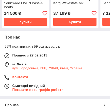
Sonicware LIVEN Bass &
Korg Wavestate MkII
Behr
Beats
14 500
37 199
7 1
₴
₴
Купити
Купити
Про нас
88% позитивних з 59 відгуків за рік
Працює з 27.02.2019
м. Львів
вул. Городоцька, 300, 79040, Львів, Україна
Контакти
Сьогодні вихідний
Показати весь графік роботи
Про нас