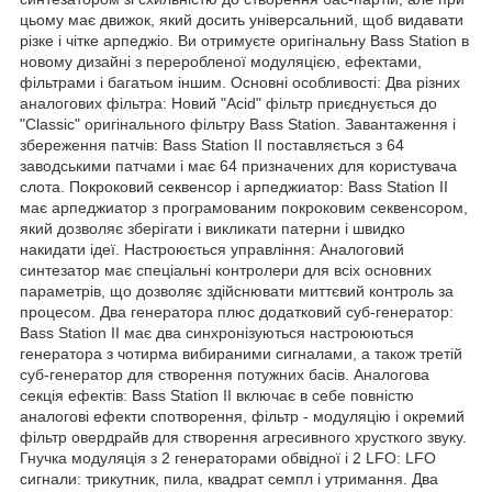
цьому має движок, який досить універсальний, щоб видавати
різке і чітке арпеджіо. Ви отримуєте оригінальну Bass Station в
новому дизайні з переробленої модуляцією, ефектами,
фільтрами і багатьом іншим. Основні особливості: Два різних
аналогових фільтра: Новий "Acid" фільтр приєднується до
"Classic" оригінального фільтру Bass Station. Завантаження і
збереження патчів: Bass Station II поставляється з 64
заводськими патчами і має 64 призначених для користувача
слота. Покроковий секвенсор і арпеджиатор: Bass Station II
має арпеджиатор з програмованим покроковим секвенсором,
який дозволяє зберігати і викликати патерни і швидко
накидати ідеї. Настроюється управління: Аналоговий
синтезатор має спеціальні контролери для всіх основних
параметрів, що дозволяє здійснювати миттєвий контроль за
процесом. Два генератора плюс додатковий суб-генератор:
Bass Station II має два синхронізуються настроюються
генератора з чотирма вибираними сигналами, а також третій
суб-генератор для створення потужних басів. Аналогова
секція ефектів: Bass Station II включає в себе повністю
аналогові ефекти спотворення, фільтр - модуляцію і окремий
фільтр овердрайв для створення агресивного хрусткого звуку.
Гнучка модуляція з 2 генераторами обвідної і 2 LFO: LFO
сигнали: трикутник, пила, квадрат семпл і утримання. Два