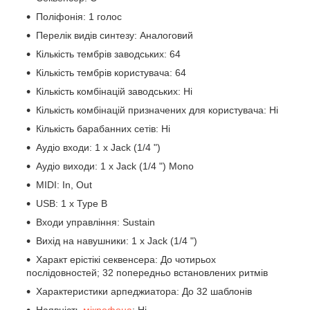
Поліфонія: 1 голос
Перелік видів синтезу: Аналоговий
Кількість тембрів заводських: 64
Кількість тембрів користувача: 64
Кількість комбінацій заводських: Ні
Кількість комбінацій призначених для користувача: Ні
Кількість барабанних сетів: Ні
Аудіо входи: 1 x Jack (1/4 ")
Аудіо виходи: 1 x Jack (1/4 ") Mono
MIDI: In, Out
USB: 1 х Type B
Входи управління: Sustain
Вихід на навушники: 1 х Jack (1/4 ")
Характ ерістікі секвенсера: До чотирьох
послідовностей; 32 попередньо встановлених ритмів
Характеристики арпеджиатора: До 32 шаблонів
Наявність
мікрофона
: Ні