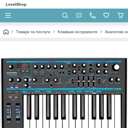
LevelShop
Товари та послуги
Клавішні інструменти
Аналогові с