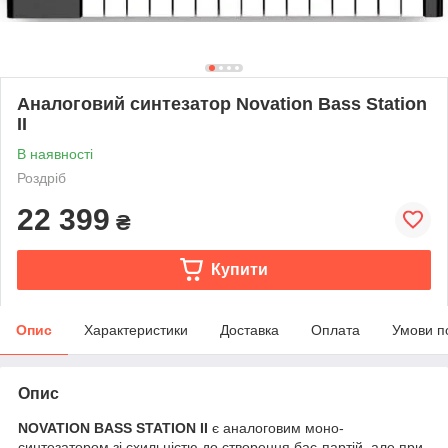
Аналоговий синтезатор Novation Bass Station
II
В наявності
Роздріб
22 399
₴
Купити
Опис
Характеристики
Доставка
Оплата
Умови п
Опис
NOVATION BASS STATION II
є аналоговим моно-
синтезатором зі схильністю до створення бас-партій, але при