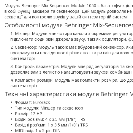
Модуль Behringer Mix-Sequencer Module 1050 є багатофункціон
в собі функції мікшера та секвенсора. Цей модуль дозволяє не 
секвенції для контролю звуків у вашій синтезаторній системі.
Особливості модуля Behringer Mix-Sequencer
Мікшер: Модуль має чотири канали з окремими регулятор
підключати сюди різні джерела звуку, такі як осцилятори, філ
Секвенсор: Модуль також має вбудований секвенсор, яки
програмувати послідовності різних нот та ритмів для кожн
синтезаторі.
Контроль параметрів: Модуль має ряд регуляторів та кно
дозволяє вам з легкістю налаштовувати звукові комбінації і
Компактні розміри: Модуль має компактні розміри, що до
синтезаторів.
Технічні характеристики модуля Behringer M
Формат: Eurorack
Тип модуля: Мікшер та секвенсор
Розмір: 12 HP
Вхідні роз'єми: 4 x 3.5 мм (1/8") TRS
Вихідні роз'єми: 1 x 3.5 мм (1/8") TRS
MIDI вхід: 1 x 5-pin DIN