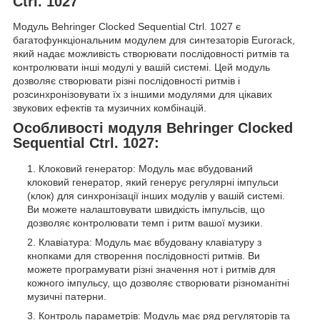
Ctrl. 1027
Модуль Behringer Clocked Sequential Ctrl. 1027 є
багатофункціональним модулем для синтезаторів Eurorack,
який надає можливість створювати послідовності ритмів та
контролювати інші модулі у вашій системі. Цей модуль
дозволяє створювати різні послідовності ритмів і
розсинхронізовувати їх з іншими модулями для цікавих
звукових ефектів та музичних комбінацій.
Особливості модуля Behringer Clocked
Sequential Ctrl. 1027:
Клоковий генератор: Модуль має вбудований
клоковий генератор, який генерує регулярні імпульси
(клок) для синхронізації інших модулів у вашій системі.
Ви можете налаштовувати швидкість імпульсів, що
дозволяє контролювати темп і ритм вашої музики.
Клавіатура: Модуль має вбудовану клавіатуру з
кнопками для створення послідовності ритмів. Ви
можете програмувати різні значення нот і ритмів для
кожного імпульсу, що дозволяє створювати різноманітні
музичні патерни.
Контроль параметрів: Модуль має ряд регуляторів та