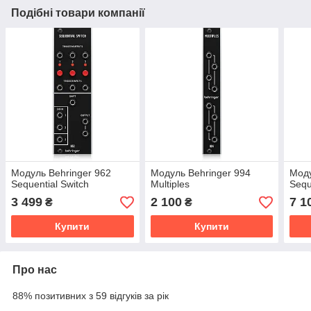
Подібні товари компанії
Модуль Behringer 962
Модуль Behringer 994
Моду
Sequential Switch
Multiples
Sequ
3 499
2 100
7 1
₴
₴
Купити
Купити
Про нас
88% позитивних з 59 відгуків за рік