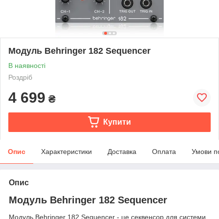
Модуль Behringer 182 Sequencer
В наявності
Роздріб
4 699
₴
Купити
Опис
Характеристики
Доставка
Оплата
Умови п
Опис
Модуль Behringer 182 Sequencer
Модуль Behringer 182 Sequencer - це секвенсор для системи