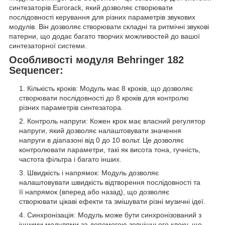
синтезаторів Eurorack, який дозволяє створювати
послідовності керування для різних параметрів звукових
модулів. Він дозволяє створювати складні та ритмічні звукові
патерни, що додає багато творчих можливостей до вашої
синтезаторної системи.
Особливості модуля Behringer 182
Sequencer:
Кількість кроків: Модуль має 8 кроків, що дозволяє
створювати послідовності до 8 кроків для контролю
різних параметрів синтезатора.
Контроль напруги: Кожен крок має власний регулятор
напруги, який дозволяє налаштовувати значення
напруги в діапазоні від 0 до 10 вольт. Це дозволяє
контролювати параметри, такі як висота тона, гучність,
частота фільтра і багато інших.
Швидкість і напрямок: Модуль дозволяє
налаштовувати швидкість відтворення послідовності та
її напрямок (вперед або назад), що дозволяє
створювати цікаві ефекти та змішувати різні музичні ідеї.
Синхронізація: Модуль може бути синхронізований з
іншими модулями за допомогою зовнішнього клоку, що