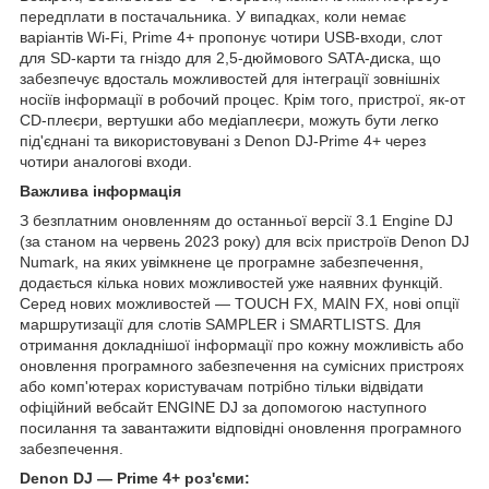
передплати в постачальника. У випадках, коли немає
варіантів Wi-Fi, Prime 4+ пропонує чотири USB-входи, слот
для SD-карти та гніздо для 2,5-дюймового SATA-диска, що
забезпечує вдосталь можливостей для інтеграції зовнішніх
носіїв інформації в робочий процес. Крім того, пристрої, як-от
CD-плеєри, вертушки або медіаплеєри, можуть бути легко
під'єднані та використовувані з Denon DJ-Prime 4+ через
чотири аналогові входи.
Важлива інформація
З безплатним оновленням до останньої версії 3.1 Engine DJ
(за станом на червень 2023 року) для всіх пристроїв Denon DJ
Numark, на яких увімкнене це програмне забезпечення,
додається кілька нових можливостей уже наявних функцій.
Серед нових можливостей — TOUCH
FX, MAIN FX, нові опції
маршрутизації для слотів SAMPLER і SMARTLISTS. Для
отримання докладнішої інформації про кожну можливість або
оновлення програмного забезпечення на сумісних пристроях
або комп'ютерах користувачам потрібно тільки відвідати
офіційний вебсайт ENGINE DJ за допомогою наступного
посилання та завантажити відповідні оновлення програмного
забезпечення.
Denon DJ — Prime 4+ роз'єми: