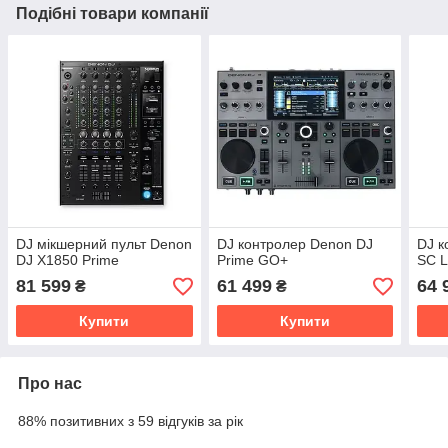
Подібні товари компанії
DJ мікшерний пульт Denon
DJ контролер Denon DJ
DJ к
DJ X1850 Prime
Prime GO+
SC L
81 599
61 499
64 
₴
₴
Купити
Купити
Про нас
88% позитивних з 59 відгуків за рік