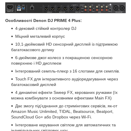
Особливості Denon DJ PRIME 4 Plus:
4-дековий стійкий контролер DJ
Міцний металевий корпус
10,1-дюймовий HD сенсорний дисплей із підтримкою
багатокасового дотику
6-дюймове джог-колесо з покращеною сенсорною
поверхнею і HD дисплеєм
Інтегрований семпль-плеєр з 16 слотами для семплів.
Touch FX для інтерактивного аудіоредагування через
багатокасовий дисплей
4 динамічні ефекти Sweep FX, керованих ручками (їх
можна комбінувати з основними ефектами Main FX)
Дає змогу під'єднання до стримінгових сервісів, як-от
Amazon Music Unlimited, TIDAL, Beatsource, Beatport,
SoundCloud Go+ або Dropbox через Wi-Fi.
Інтегроване керування світлом для автоматичних та
індивідуальних світлових шоу