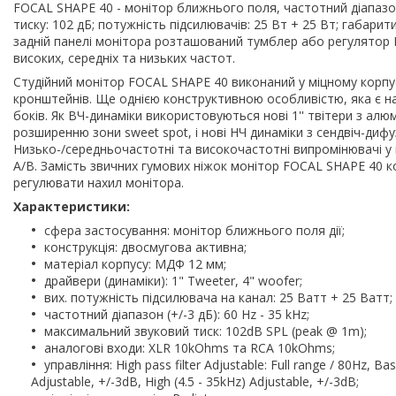
FOCAL SHAPE 40 - монітор ближнього поля, частотний діапазон 
тиску: 102 дБ; потужність підсилювачів: 25 Вт + 25 Вт; габарит
задній панелі монітора розташований тумблер або регулятор H
високих, середніх та низьких частот.
Студійний монітор FOCAL SHAPE 40 виконаний у міцному корпус
кронштейнів. Ще однією конструктивною особливістю, яка є на в
боків. Як ВЧ-динаміки використовуються нові 1'' твітери з ал
розширенню зони sweet spot, і нові НЧ динаміки з сендвіч-диф
Низько-/середньочастотні та високочастотні випромінювачі у в
A/B. Замість звичних гумових ніжок монітор FOCAL SHAPE 40 
регулювати нахил монітора.
Характеристики:
сфера застосування: монітор ближнього поля дії;
конструкція: двосмугова активна;
матеріал корпусу: МДФ 12 мм;
драйвери (динаміки): 1" Tweeter, 4" woofer;
вих. потужність підсилювача на канал: 25 Ватт + 25 Ватт;
частотний діапазон (+/-3 дБ): 60 Hz - 35 kHz;
максимальний звуковий тиск: 102dB SPL (peak @ 1m);
аналогові входи: XLR 10kOhms та RCA 10kOhms;
управління: High pass filter Adjustable: Full range / 80Hz, B
Adjustable, +/-3dB, High (4.5 - 35kHz) Adjustable, +/-3dB;