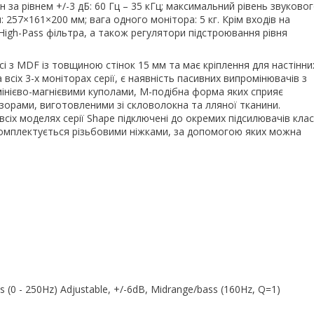
за рівнем +/-3 дБ: 60 Гц – 35 кГц; максимальний рівень звуково
и: 257×161×200 мм; вага одного монітора: 5 кг. Крім входів на
igh-Pass фільтра, а також регулятори підстроювання рівня
і з MDF із товщиною стінок 15 мм та має кріплення для настінни
сіх 3-х моніторах серії, є наявність пасивних випромінювачів з
юмінієво-магнієвими куполами, M-подібна форма яких сприяє
узорами, виготовленими зі скловолокна та лляної тканини.
сіх моделях серії Shape підключені до окремих підсилювачів клас
комплектується різьбовими ніжками, за допомогою яких можна
ass (0 - 250Hz) Adjustable, +/-6dB, Midrange/bass (160Hz, Q=1)