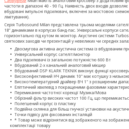
Сабвуфери
Milan мають аналоговий кросовер з додатковим ф
частоти в діапазоні 40 - 90 Гц. Наявність двох входів дозвол
вбудовані імпульсні підсилювачі, включені за мостовою схемою
лімітування).
Серія Turbosound Milan представлена трьома моделями сателіт
18” динаміками в корпусах банд-пас. Універсальні корпуси сат
горизонтально під кутом як монітор. Акустичні системи Turbos
святкових заходів чи презентацій у невеликих чи середніх зала
Двосмугова активна акустична система із вбудованим п
Універсальний корпус сателіт/монітор
Два підсилювачі із загальною потужністю 600 Вт
Вбудований 2-х канальний аналоговий мікшер
Вбудований DSP KLARK TEKNIK виконує функції кросовера, 
Високоефективний НЧ динамік 10" має котушку з низькою
Високотемпературний драйвер ВЧ 1" з розширеним діапа
Еліптичний хвилевід з покращеними фазовими характерис
Перемикання частотної корекції Музика/Мова
Обрізний фільтр високих частот 100 Гц, що перемикаєтьс
Полегшений корпус із пластику
Подвійна склянка для більш гнучкої установки на акустичн
Точки підвісу для фіксованих інсталяцій
* Товар може відрізнятися від зображеного на зображенні
комплектації товару