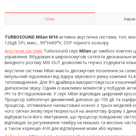
Опис
Харак
TURBOSOUND Milan M10
активна акустична система, топ, моні
126дБ SPL макс., 90°Hx60°V, DSP чорного кольору
Акустичні системи
Turbosound серії
Milan
це симбіоз новітніх 
управління. Вбудовані в широкосмугові сателіти двоканальні м
вихідного роз'єму MIX OUT дозволяють гнучко з'єднувати кіль
Акустичні системи Milan мають двосмугове посилення за схем
імпульсний підсилювач від лідера звукового ринку компанії KL
тепловиділення. Для ВЧ драйвера використовується класични
діапазоном звуку. Одним із важливих моментів у побудові акти
НЧ та ВЧ підсилювачів. У серії Milan відповідає цифровий крос
Процесор забезпечує динамічний діапазон до 100 дБ та оцифров
процесор, оптимально налаштовані кожної з трьох моделей ко
чого сигнал знову перетворюється на аналогову форму з динам
відбувається його лімітування, що процесор повідомляє світл
відповідає за регулювання тембру на низьких та високих часто
а також корекцію АЧХ для відтворення мови або музики.