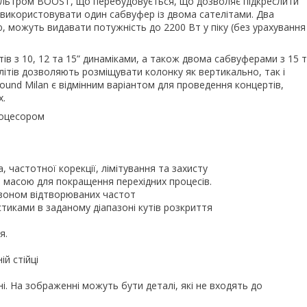
ільтром BOOST, що перебудовується, що дозволяє підкреслити
яє використовувати один сабвуфер із двома сателітами. Два
, можуть видавати потужність до 2200 Вт у піку (без урахування
ів з 10, 12 та 15” динаміками, а також двома сабвуферами з 15 
елітів дозволяють розміщувати колонку як вертикально, так і
ound Milan є відмінним варіантом для проведення концертів,
х.
роцесором
частотної корекції, лімітування та захисту
 масою для покращення перехідних процесів.
зоном відтворюваних частот
тиками в заданому діапазоні кутів розкриття
я.
ій стійці
. На зображенні можуть бути деталі, які не входять до