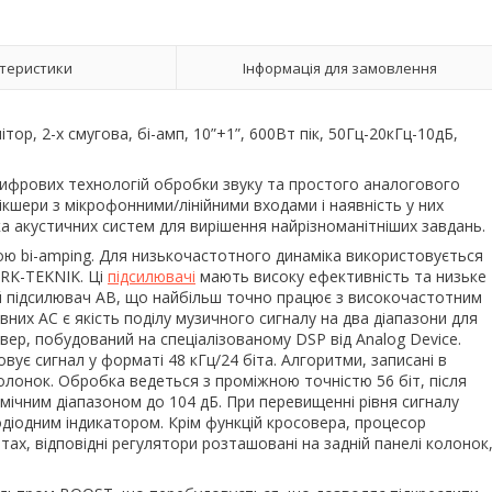
теристики
Інформація для замовлення
тор, 2-х смугова, бі-амп, 10”+1”, 600Вт пік, 50Гц-20кГц-10дБ,
цифрових технологій обробки звуку та простого аналогового
ікшери з мікрофонними/лінійними входами і наявність у них
ка акустичних систем для вирішення найрізноманітніших завдань.
ою bi-amping. Для низькочастотного динаміка використовується
ARK-TEKNIK. Ці
підсилювачі
мають високу ефективність та низьке
й підсилювач AB, що найбільш точно працює з високочастотним
вних АС є якість поділу музичного сигналу на два діапазони для
овер, побудований на спеціалізованому DSP від Analog Device.
ує сигнал у форматі 48 кГц/24 біта. Алгоритми, записані в
лонок. Обробка ведеться з проміжною точністю 56 біт, після
ічним діапазоном до 104 дБ. При перевищенні рівня сигналу
одіодним індикатором. Крім функцій кросовера, процесор
тах, відповідні регулятори розташовані на задній панелі колонок