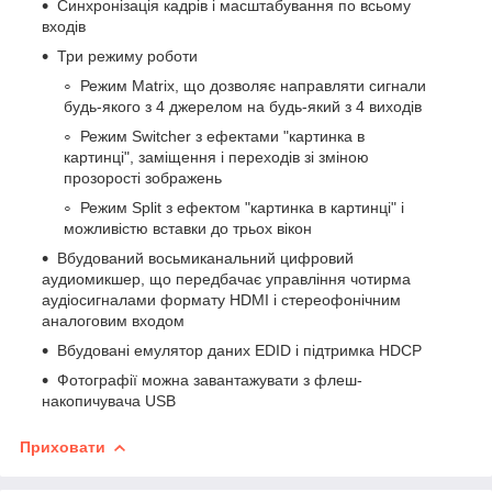
Синхронізація кадрів і масштабування по всьому
входів
Три режиму роботи
Режим Matrix, що дозволяє направляти сигнали
будь-якого з 4 джерелом на будь-який з 4 виходів
Режим Switcher з ефектами "картинка в
картинці", заміщення і переходів зі зміною
прозорості зображень
Режим Split з ефектом "картинка в картинці" і
можливістю вставки до трьох вікон
Вбудований восьмиканальний цифровий
аудиомикшер, що передбачає управління чотирма
аудіосигналами формату HDMI і стереофонічним
аналоговим входом
Вбудовані емулятор даних EDID і підтримка HDCP
Фотографії можна завантажувати з флеш-
накопичувача USB
Приховати