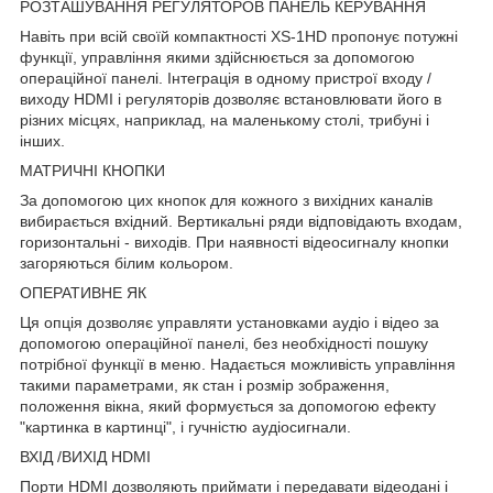
РОЗТАШУВАННЯ РЕГУЛЯТОРОВ ПАНЕЛЬ КЕРУВАННЯ
Навіть при всій своїй компактності XS-1HD пропонує потужні
функції, управління якими здійснюється за допомогою
операційної панелі. Інтеграція в одному пристрої входу /
виходу HDMI і регуляторів дозволяє встановлювати його в
різних місцях, наприклад, на маленькому столі, трибуні і
інших.
МАТРИЧНІ КНОПКИ
За допомогою цих кнопок для кожного з вихідних каналів
вибирається вхідний. Вертикальні ряди відповідають входам,
горизонтальні - виходів. При наявності відеосигналу кнопки
загоряються білим кольором.
ОПЕРАТИВНЕ ЯК
Ця опція дозволяє управляти установками аудіо і відео за
допомогою операційної панелі, без необхідності пошуку
потрібної функції в меню. Надається можливість управління
такими параметрами, як стан і розмір зображення,
положення вікна, який формується за допомогою ефекту
"картинка в картинці", і гучністю аудіосигнали.
ВХІД /ВИХІД HDMI
Порти HDMI дозволяють приймати і передавати відеодані і