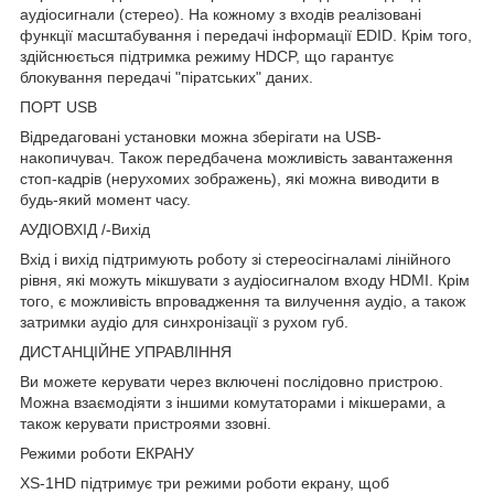
аудіосигнали (стерео). На кожному з входів реалізовані
функції масштабування і передачі інформації EDID. Крім того,
здійснюється підтримка режиму HDCP, що гарантує
блокування передачі "піратських" даних.
ПОРТ USB
Відредаговані установки можна зберігати на USB-
накопичувач. Також передбачена можливість завантаження
стоп-кадрів (нерухомих зображень), які можна виводити в
будь-який момент часу.
АУДІОВХІД /-Вихід
Вхід і вихід підтримують роботу зі стереосігналамі лінійного
рівня, які можуть мікшувати з аудіосигналом входу HDMI. Крім
того, є можливість впровадження та вилучення аудіо, а також
затримки аудіо для синхронізації з рухом губ.
ДИСТАНЦІЙНЕ УПРАВЛІННЯ
Ви можете керувати через включені послідовно пристрою.
Можна взаємодіяти з іншими комутаторами і мікшерами, а
також керувати пристроями ззовні.
Режими роботи ЕКРАНУ
XS-1HD підтримує три режими роботи екрану, щоб