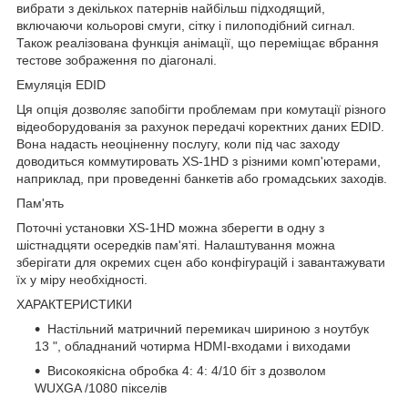
вибрати з декількох патернів найбільш підходящий,
включаючи кольорові смуги, сітку і пилоподібний сигнал.
Також реалізована функція анімації, що переміщає вбрання
тестове зображення по діагоналі.
Емуляція EDID
Ця опція дозволяє запобігти проблемам при комутації різного
відеоборудованія за рахунок передачі коректних даних EDID.
Вона надасть неоціненну послугу, коли під час заходу
доводиться коммутировать XS-1HD з різними комп'ютерами,
наприклад, при проведенні банкетів або громадських заходів.
Пам'ять
Поточні установки XS-1HD можна зберегти в одну з
шістнадцяти осередків пам'яті. Налаштування можна
зберігати для окремих сцен або конфігурацій і завантажувати
їх у міру необхідності.
ХАРАКТЕРИСТИКИ
Настільний матричний перемикач шириною з ноутбук
13 ", обладнаний чотирма HDMI-входами і виходами
Високоякісна обробка 4: 4: 4/10 біт з дозволом
WUXGA /1080 пікселів