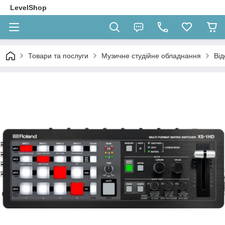
LevelShop
Товари та послуги
Музичне студійне обладнання
Ві