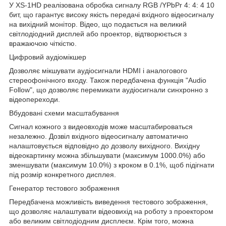
У XS-1HD реалізована обробка сигналу RGB /YPbPr 4: 4: 4 10
бит, що гарантує високу якість передачі вхідного відеосигналу
на вихідний монітор. Відео, що подається на великий
світлодіодний дисплей або проектор, відтворюється з
вражаючою чіткістю.
Цифровий аудіомікшер
Дозволяє мікшувати аудіосигнали HDMI і аналогового
стереофонічного входу. Також передбачена функція "Audio
Follow", що дозволяє перемикати аудіосигнали синхронно з
відеопереходи.
Вбудовані схеми масштабування
Сигнал кожного з видеовходів може масштабироваться
незалежно. Дозвіл вхідного відеосигналу автоматично
налаштовується відповідно до дозволу вихідного. Вихідну
відеокартинку можна збільшувати (максимум 1000.0%) або
зменшувати (максимум 10.0%) з кроком в 0.1%, щоб підігнати
під розмір конкретного дисплея.
Генератор тестового зображення
Передбачена можливість виведення тестового зображення,
що дозволяє налаштувати відеовихід на роботу з проектором
або великим світлодіодним дисплеєм. Крім того, можна