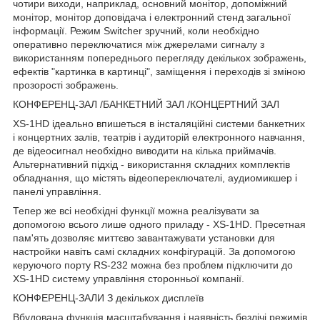
чотири виходи, наприклад, основний монітор, допоміжний
монітор, монітор доповідача і електронний стенд загальної
інформації. Режим Switcher зручний, коли необхідно
оперативно переключатися між джерелами сигналу з
використанням попереднього перегляду декількох зображень,
ефектів "картинка в картинці", заміщення і переходів зі зміною
прозорості зображень.
КОНФЕРЕНЦ-ЗАЛ /БАНКЕТНИЙ ЗАЛ /КОНЦЕРТНИЙ ЗАЛ
XS-1HD ідеально впишеться в інсталяційні системи банкетних
і концертних залів, театрів і аудиторій електронного навчання,
де відеосигнал необхідно виводити на кілька приймачів.
Альтернативний підхід - використання складних комплектів
обладнання, що містять відеопереключателі, аудиомикшер і
панелі управління.
Тепер же всі необхідні функції можна реалізувати за
допомогою всього лише одного приладу - XS-1HD. Пресетная
пам'ять дозволяє миттєво завантажувати установки для
настройки навіть самі складних конфігурацій. За допомогою
керуючого порту RS-232 можна без проблем підключити до
XS-1HD систему управління сторонньої компанії.
КОНФЕРЕНЦ-ЗАЛИ З декількох дисплеїв
Вбудована функція масштабування і наявність безлічі режимів