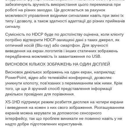
забезпечують зручність використання цього перемикача при
роботі на різних заходах. Це досягається за рахунок
можливості управління вхідними сигналами навіть при зміні їх
типу і дозволу, а також здатності адаптації до різних приймачів
сигналу.
Сумісність по HDCP буде по достоїнству оцінена, коли клієнту
потрібно відтворити HDCP-захищені дані з таких джерел, як
оптичний носій (Blu-ray) або смартфон. Для зручності
виведення на екран логотипів і інших статичних зображень
передбачена можливість їх завантаження по USB.
ВИСНОВОК КІЛЬКОХ ЗОБРАЖЕНЬ НА ОДИН ДІСПЛЕЙ
Висновок декількох зображень на один екран, наприклад:
PowerPoint, відео або телевізійні конференції, дозволяє
уникнути клопоту, пов'язаних з перемиканням між ними. Крім
того, це ще й зручний спосіб представлення інформації
декількох провідних для порівняння.
XS-1HD підтримує режим розбиття дисплея на чотири екрани
і виведення на кожен з них свого зображення. Розташуванням
екранів можна керувати за допомогою сенсорного
інтерфейсу, так що проблем виникати не повинно навіть у не
надто добре підготовлених користувачів.