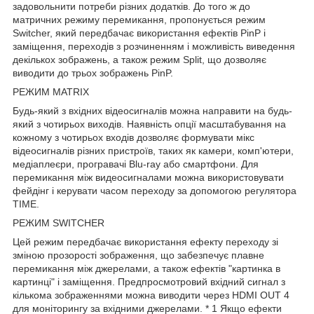
задовольнити потреби різних додатків. До того ж до
матричних режиму перемикання, пропонується режим
Switcher, який передбачає використання ефектів PinP і
заміщення, переходів з розчиненням і можливість виведення
декількох зображень, а також режим Split, що дозволяє
виводити до трьох зображень PinP.
РЕЖИМ MATRIX
Будь-який з вхідних відеосигналів можна направити на будь-
який з чотирьох виходів. Наявність опції масштабування на
кожному з чотирьох входів дозволяє формувати мікс
відеосигналів різних пристроїв, таких як камери, комп'ютери,
медіаплеєри, програвачі Blu-ray або смартфони. Для
перемикання між видеосигналами можна використовувати
фейдінг і керувати часом переходу за допомогою регулятора
TIME.
РЕЖИМ SWITCHER
Цей режим передбачає використання ефекту переходу зі
зміною прозорості зображення, що забезпечує плавне
перемикання між джерелами, а також ефектів "картинка в
картинці" і заміщення. Предпросмотровий вхідний сигнал з
кількома зображеннями можна виводити через HDMI OUT 4
для моніторингу за вхідними джерелами. * 1 Якщо ефекти