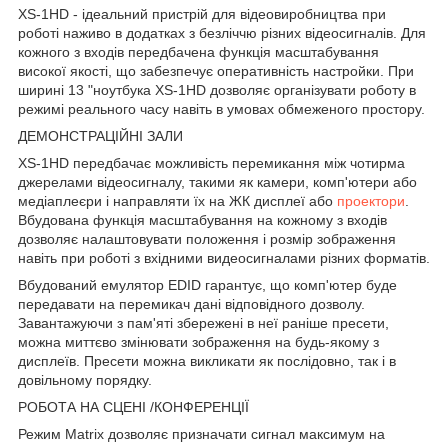
XS-1HD - ідеальний пристрій для відеовиробництва при
роботі наживо в додатках з безліччю різних відеосигналів. Для
кожного з входів передбачена функція масштабування
високої якості, що забезпечує оперативність настройки. При
ширині 13 "ноутбука XS-1HD дозволяє організувати роботу в
режимі реального часу навіть в умовах обмеженого простору.
ДЕМОНСТРАЦІЙНІ ЗАЛИ
XS-1HD передбачає можливість перемикання між чотирма
джерелами відеосигналу, такими як камери, комп'ютери або
медіаплеєри і направляти їх на ЖК дисплеї або
проектори
.
Вбудована функція масштабування на кожному з входів
дозволяє налаштовувати положення і розмір зображення
навіть при роботі з вхідними видеосигналами різних форматів.
Вбудований емулятор EDID гарантує, що комп'ютер буде
передавати на перемикач дані відповідного дозволу.
Завантажуючи з пам'яті збережені в неї раніше пресети,
можна миттєво змінювати зображення на будь-якому з
дисплеїв. Пресети можна викликати як послідовно, так і в
довільному порядку.
РОБОТА НА СЦЕНІ /КОНФЕРЕНЦІЇ
Режим Matrix дозволяє призначати сигнал максимум на