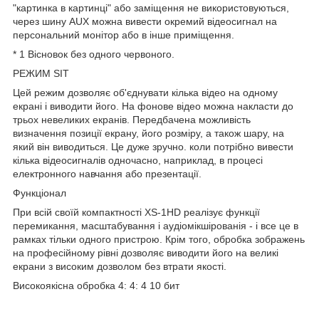
"картинка в картинці" або заміщення не використовуються,
через шину AUX можна вивести окремий відеосигнал на
персональний монітор або в інше приміщення.
* 1 Вісновок без одного червоного.
РЕЖИМ SIT
Цей режим дозволяє об'єднувати кілька відео на одному
екрані і виводити його. На фонове відео можна накласти до
трьох невеликих екранів. Передбачена можливість
визначення позиції екрану, його розміру, а також шару, на
який він виводиться. Це дуже зручно. коли потрібно вивести
кілька відеосигналів одночасно, наприклад, в процесі
електронного навчання або презентації.
Функціонал
При всій своїй компактності XS-1HD реалізує функції
перемикання, масштабування і аудіомікшірованія - і все це в
рамках тільки одного пристрою. Крім того, обробка зображень
на професійному рівні дозволяє виводити його на великі
екрани з високим дозволом без втрати якості.
Високоякісна обробка 4: 4: 4 10 бит