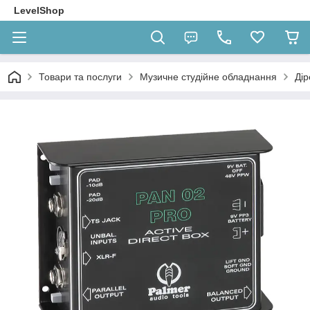
LevelShop
Товари та послуги
Музичне студійне обладнання
Дір