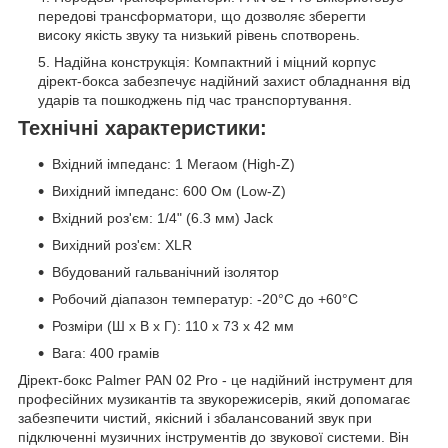
передові трансформатори, що дозволяє зберегти
високу якість звуку та низький рівень спотворень.
Надійна конструкція: Компактний і міцний корпус
дірект-бокса забезпечує надійний захист обладнання від
ударів та пошкоджень під час транспортування.
Технічні характеристики:
Вхідний імпеданс: 1 Мегаом (High-Z)
Вихідний імпеданс: 600 Ом (Low-Z)
Вхідний роз'єм: 1/4" (6.3 мм) Jack
Вихідний роз'єм: XLR
Вбудований гальванічний ізолятор
Робочий діапазон температур: -20°C до +60°C
Розміри (Ш x В x Г): 110 x 73 x 42 мм
Вага: 400 грамів
Дірект-бокс Palmer PAN 02 Pro - це надійний інструмент для
професійних музикантів та звукорежисерів, який допомагає
забезпечити чистий, якісний і збалансований звук при
підключенні музичних інструментів до звукової системи. Він