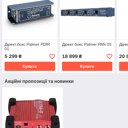
Дірект бокс Palmer PDIR
Дірект бокс Palmer PAN 03
Діре
01
5 299
18 899
20 
₴
₴
Купити
Купити
Акційні пропозиції та новинки