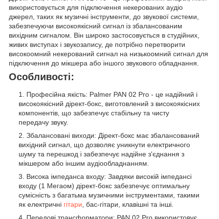
використовується для підключення некерованих аудіо
джерел, таких як музичні інструменти, до звукової системи,
забезпечуючи високоякісний сигнал із збалансованим
вихідним сигналом. Він широко застосовується в студійних,
живих виступах і звукозапису, де потрібно перетворити
високоомний некерований сигнал на низькоомний сигнал для
підключення до мікшера або іншого звукового обладнання.
Особливості:
Професійна якість: Palmer PAN 02 Pro - це надійний і
високоякісний дірект-бокс, виготовлений з високоякісних
компонентів, що забезпечує стабільну та чисту
передачу звуку.
Збалансовані виходи: Дірект-бокс має збалансований
вихідний сигнал, що дозволяє уникнути електричного
шуму та перешкод і забезпечує надійне з'єднання з
мікшером або іншим аудіообладнанням.
Висока імпеданса входу: Завдяки високій імпедансі
входу (1 Мегаом) дірект-бокс забезпечує оптимальну
сумісність з багатьма музичними інструментами, такими
як електричні
гітари
, бас-гітари, клавішні та інші.
Передові трансформатори: PAN 02 Pro використовує