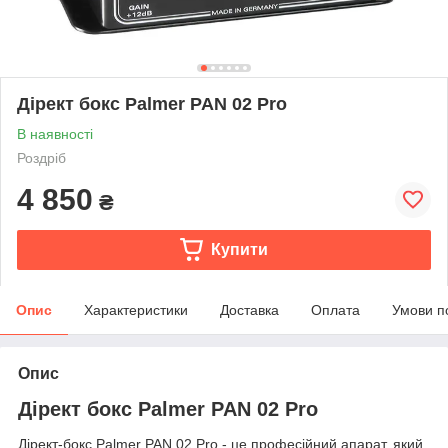
Дірект бокс Palmer PAN 02 Pro
В наявності
Роздріб
4 850
₴
Купити
Опис
Характеристики
Доставка
Оплата
Умови п
Опис
Дірект бокс Palmer PAN 02 Pro
Дірект-бокс Palmer PAN 02 Pro - це професійний апарат, який