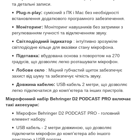
та детальні записи.
Plug-n-play:
сумісний з ПК і Mac без необхідності
встановлення додаткового програмного забезпечення.
Моніторинг:
Моніторинг навушників без затримки з
регулюванням гучності та відключенням звуку.
Світлодіодний індикатор
: інтуїтивно зрозуміле
світлодіодне кільце для вказівки стану мікрофона.
Підставка:
вбудована основа з поворотом на 270
градусів, що дозволяє легко розташувати мікрофон.
Лобове скло
: Міцний губчастий щиток забезпечує
захист від шуму та забезпечує чіткість звуку.
Довжина кабелю:
USB-кабель 2 метри, що дозволяє
легко підключатися до комп'ютера та інших пристроїв.
Мікрофонний набір Behringer D2 PODCAST PRO включає
такі аксесуари:
Мікрофон Behringer D2 PODCAST PRO - головний
елемент набору.
USB кабель - 2 метри довжиною, що дозволяє
підключити мікрофон до комп'ютера або іншого
пристрою з USB портом.