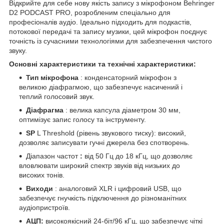
Відкрийте для себе нову якість запису з мікрофоном Behringer
D2 PODCAST PRO, розробленим спеціально для
професіоналів аудіо. Ідеально підходить для подкастів,
потокової передачі та запису музики, цей мікрофон поєднує
точність із сучасними технологіями для забезпечення чистого
звуку.
Основні характеристики та технічні характеристики:
Тип мікрофона
: конденсаторний мікрофон з
великою діафрагмою, що забезпечує насичений і
теплий голосовий звук.
Діафрагма
: велика капсула діаметром 30 мм,
оптимізує запис голосу та інструменту.
SP
L Threshold (рівень звукового тиску): високий,
дозволяє записувати гучні джерела без спотворень.
Діапазон частот
:
від 50 Гц до 18 кГц, що дозволяє
вловлювати широкий спектр звуків від низьких до
високих тонів.
Виходи
: аналоговий XLR і цифровий USB, що
забезпечує гнучкість підключення до різноманітних
аудіопристроїв.
АЦП:
високоякісний 24-біт/96 кГц, що забезпечує чіткі