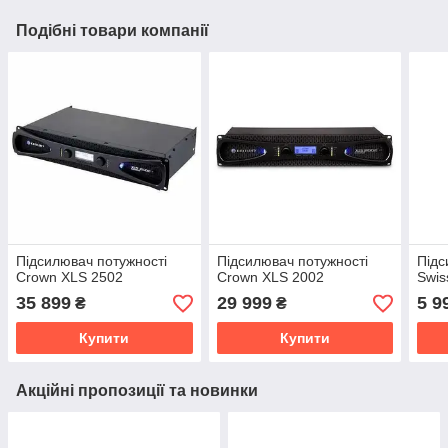
Подібні товари компанії
Підсилювач потужності
Підсилювач потужності
Підс
Crown XLS 2502
Crown XLS 2002
Swis
35 899
29 999
5 9
₴
₴
Купити
Купити
Акційні пропозиції та новинки