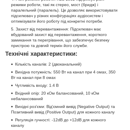
режими роботи, такі як стерео, мост (бридж) і
паралельний (паралель). Це дозволяє використовувати
підсилювач у різних конфігураціях аудіосистем і
оптимізувати його роботу під конкретні потреби.
Захист від перевантаження: Підсилювач має
вбудований захист від перевантаження, короткого
замикання та перегрівання, що забезпечує безпеку
пристрою та довгий термін його служби.
Технічні характеристики:
Кількість каналів: 2 (двоканальний)
Вихідна потужність: 550 Вт на канал при 4 омах, 350
Вт на канал при 8 омах
Чутливість входу: 1.4 В
Вхідний опір: 20 кОм балансований, 10 кОм
небалансований
Вихідні роз'єми: Від'ємний вивід (Negative Output) та
Позитивний вивід (Positive Output) для кожного каналу
Регуляція гучності: -12dB до +12dB для кожного
каналу