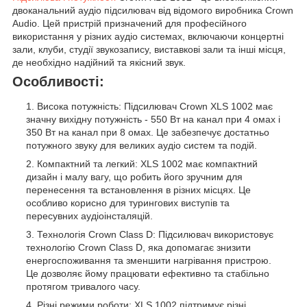
двоканальний аудіо підсилювач від відомого виробника Crown
Audio. Цей пристрій призначений для професійного
використання у різних аудіо системах, включаючи концертні
зали, клуби, студії звукозапису, виставкові зали та інші місця,
де необхідно надійний та якісний звук.
Особливості:
Висока потужність: Підсилювач Crown XLS 1002 має
значну вихідну потужність - 550 Вт на канал при 4 омах і
350 Вт на канал при 8 омах. Це забезпечує достатньо
потужного звуку для великих аудіо систем та подій.
Компактний та легкий: XLS 1002 має компактний
дизайн і малу вагу, що робить його зручним для
перенесення та встановлення в різних місцях. Це
особливо корисно для турингових виступів та
пересувних аудіоінсталяцій.
Технологія Crown Class D: Підсилювач використовує
технологію Crown Class D, яка допомагає знизити
енергоспоживання та зменшити нагрівання пристрою.
Це дозволяє йому працювати ефективно та стабільно
протягом тривалого часу.
Різні режими роботи: XLS 1002 підтримує різні