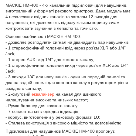
MACKIE HM-400 - 4-х канальний підсилювач для навушників,
виготовлений у форматі рекового пристрою. Дана модель має
4 незалежних вхідних каналів та загалом 12 виходів для
навушників, які дозволяють відразу кільком користувачам
контролювати звучання з легкістю та точністю.
Основні особливості MACKIE HM-400:
- дозволяє розподіляти сигнал на дванадцять пар навушників;
- 1 стереофонічний головний вхід через роз'єм XLR або 1/4"
Jack;
- 1 стерео AUX вхід 1/4" для кожного каналу;
- 1 стереофонічний головний вихід через роз'єм XLR або 1/4"
Jack;
- 3 виходи 1/4" для навушників - один на передній панелі та
два на задній панелі для кожного каналу з регулятором рівня
вихідного сигналу;
- 2-смуговий
еквалайзер
на канал для швидкого
налаштування високих та низьких частот;
- Ручка балансу для кожного каналу;
- 7-сегментна світлодіодна індикація;
- корпус, виготовлений у рековому форматі 1U;
- Сталева конструкція з високою міцністю та довговічністю.
Підсилювач для навушників MACKIE HM-400 пропонує