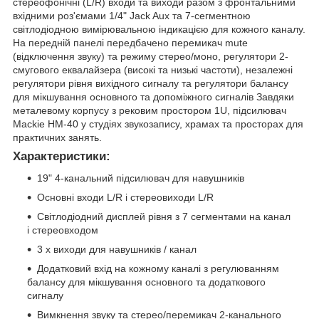
стереофонічні (L/R) входи та виходи разом з фронтальними
вхідними роз'ємами 1/4" Jack Aux та 7-сегментною
світлодіодною вимірювальною індикацією для кожного каналу.
На передній панелі передбачено перемикач mute
(відключення звуку) та режиму стерео/моно, регулятори 2-
смугового еквалайзера (високі та низькі частоти), незалежні
регулятори рівня вихідного сигналу та регулятори балансу
для мікшування основного та допоміжного сигналів Завдяки
металевому корпусу з рековим простором 1U, підсилювач
Mackie HM-40 у студіях звукозапису, храмах та просторах для
практичних занять.
Характеристики:
19" 4-канальний підсилювач для навушників
Основні входи L/R і стереовиходи L/R
Світлодіодний дисплей рівня з 7 сегментами на канал
і стереовходом
3 x виходи для навушників / канал
Додатковий вхід на кожному каналі з регулюванням
балансу для мікшування основного та додаткового
сигналу
Вимкнення звуку та стерео/перемикач 2-канального