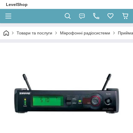
LevelShop
Товари та послуги
Мікрофонні радіосистеми
Приймач