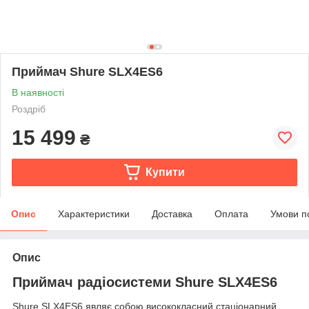
Приймач Shure SLX4ES6
В наявності
Роздріб
15 499
₴
Купити
Опис
Характеристики
Доставка
Оплата
Умови п
Опис
Приймач радіосистеми Shure SLX4ES6
Shure SLX4ES6 являє собою висококласний стаціонарний