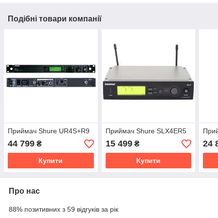
Подібні товари компанії
Приймач Shure UR4S+R9
Приймач Shure SLX4ER5
При
44 799
15 499
24 
₴
₴
Купити
Купити
Про нас
88% позитивних з 59 відгуків за рік