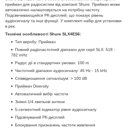
приймач для радіосистем від компанії Shure. Приймач може
автоматично налаштовується на потрібну частоту.
Подсвечивающийся РК-дисплей, що показує рівень
аудіосигналу та інші функції. У комплекті набір для установки
в рек.
Технічні особливості Shure SLX4ES6:
Тип виробу: Приймач
Повний радіочастотний діапазон для серії SLX: 518 -
782 mHz
Радіус дії в стандартних умовах: 100 m
Частотний діапазон аудіосигналу: 45 Hz - 15 kHz
Співвідношення сигнал/шум: > 100 dB
Приймач Diversity
Автоматичний вибір частоти
Знімні 1/4 хвильові антени
5-сегментний індикатор рівня аудіосигналу
Підсвічуваний РК-дисплей
Блокування призначень частоти живлення