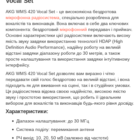
Vocal Set
AKG WMS 420 Vocal Set - це високоякісна бездротова
мікрофонна радіосистема
, спеціально розроблена для
вокалістів та виконавців. Вона включає в себе два ключових
компонента: бездротовий
мікрофонний
передавач і приймач.
Основні характеристики цієї радіосистеми включають високу
якість звуку завдяки використанню технології HDAP (High
Definition Audio Performance), надійну роботу на великій
відстані завдяки діапазону роботи до 30 метрів, а також
просте налаштування та використання завдяки інтуїтивному
інтерфейсу.
AKG WMS 420 Vocal Set дозволяє вам виразно і чітко
передавати свій голос бездротово на великій відстані, і вона
підходить як для вживання на сцені, так і в студійних умовах.
Ця радіосистема відома своєю надійністю, високою якістю
звуку і простотою використання, що робить її ідеальним
вибором для вокалістів та виконавців будь-якого рівня досвіду.
Характеристики:
Діапазон налаштування: до 30 МГц
Система поділу: перемикання антени
РЧ вихід: 10, 20, 50 мВ (залежно від частоти)