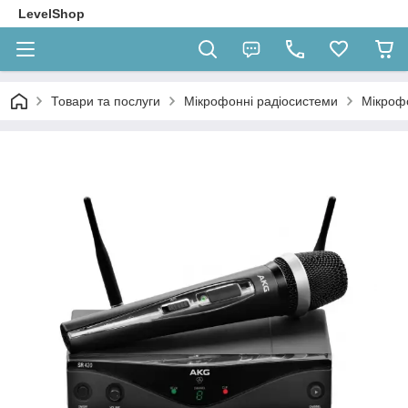
LevelShop
Товари та послуги
Мікрофонні радіосистеми
Мікроф