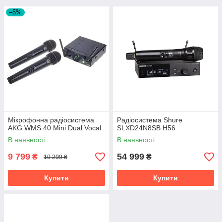
–5%
Мікрофонна радіосистема
Радіосистема Shure
AKG WMS 40 Mini Dual Vocal
SLXD24N8SB H56
В наявності
В наявності
9 799
54 999
₴
₴
10 299 ₴
Купити
Купити