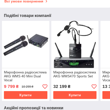
Всі умови повернення
Подібні товари компанії
Мікрофонна радіосистема
Мікрофонна радіосистема
Мікр
AKG WMS 40 Mini Dual
AKG WMS470 Sports Set
AKG 
Vocal
Vocal
9 799
32 199
13 
₴
₴
10 299 ₴
Купити
Купити
Акційні пропозиції та новинки