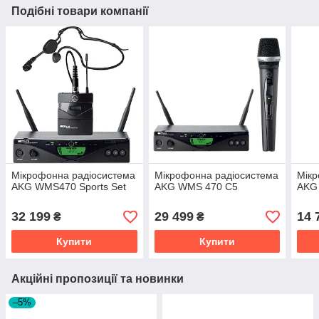
Подібні товари компанії
Мікрофонна радіосистема
Мікрофонна радіосистема
Мікр
AKG WMS470 Sports Set
AKG WMS 470 C5
AKG 
32 199
29 499
14 
₴
₴
Купити
Купити
Акційні пропозиції та новинки
–5%