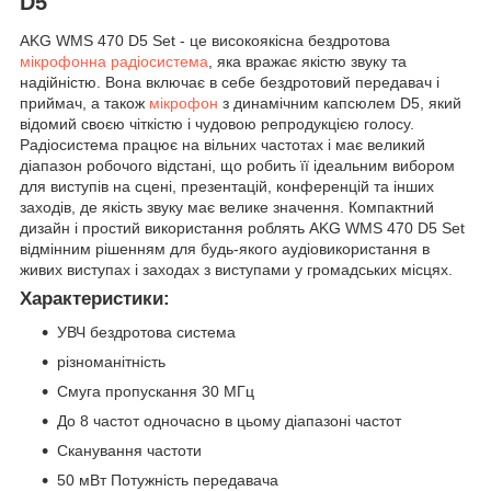
D5
AKG WMS 470 D5 Set - це високоякісна бездротова
мікрофонна радіосистема
, яка вражає якістю звуку та
надійністю. Вона включає в себе бездротовий передавач і
приймач, а також
мікрофон
з динамічним капсюлем D5, який
відомий своєю чіткістю і чудовою репродукцією голосу.
Радіосистема працює на вільних частотах і має великий
діапазон робочого відстані, що робить її ідеальним вибором
для виступів на сцені, презентацій, конференцій та інших
заходів, де якість звуку має велике значення. Компактний
дизайн і простий використання роблять AKG WMS 470 D5 Set
відмінним рішенням для будь-якого аудіовикористання в
живих виступах і заходах з виступами у громадських місцях.
Характеристики:
УВЧ бездротова система
різноманітність
Смуга пропускання 30 МГц
До 8 частот одночасно в цьому діапазоні частот
Сканування частоти
50 мВт Потужність передавача