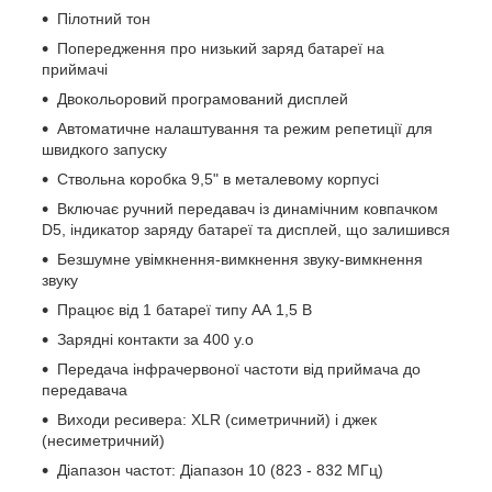
Пілотний тон
Попередження про низький заряд батареї на
приймачі
Двокольоровий програмований дисплей
Автоматичне налаштування та режим репетиції для
швидкого запуску
Ствольна коробка 9,5" в металевому корпусі
Включає ручний передавач із динамічним ковпачком
D5, індикатор заряду батареї та дисплей, що залишився
Безшумне увімкнення-вимкнення звуку-вимкнення
звуку
Працює від 1 батареї типу АА 1,5 В
Зарядні контакти за 400 у.о
Передача інфрачервоної частоти від приймача до
передавача
Виходи ресивера: XLR (симетричний) і джек
(несиметричний)
Діапазон частот: Діапазон 10 (823 - 832 МГц)