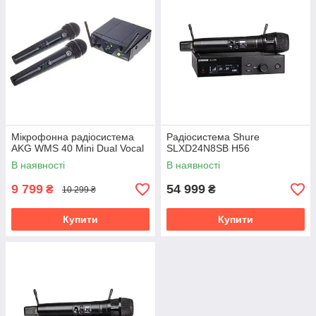
Мікрофонна радіосистема
Радіосистема Shure
AKG WMS 40 Mini Dual Vocal
SLXD24N8SB H56
В наявності
В наявності
9 799
54 999
₴
₴
10 299 ₴
Купити
Купити