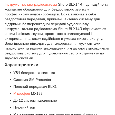
Інструментальна радіосистема
Shure BLX14R - це надійне та
компактне обладнання для бездротового зв'язку у
професійному аудіовиробництві. Вона включає в себе
бездротовий передавач, приймач і антенну систему для
підтримки безперешкодної передачі аудіосигналу.
Інструментальна радіосистема Shure BLX14R відзначається
чітким і якісним звуком, простотою в налаштуванні і
використанні, а також надійністю в умовах живого виступу.
Вона ідеально підходить для використання музикантами,
гітаристами та іншими виконавцями, які шукають високоякісну
бездротову систему для підключення свого інструменту до
звукової системи.
Характеристики:
УВЧ бездротова система
Система SM Presenter
Поясний передавач BLX1
Мікрофон
MX153
До 12 систем паралельно
Пілотний тон
Мікропроцесорне рознесення внутрішньої антени