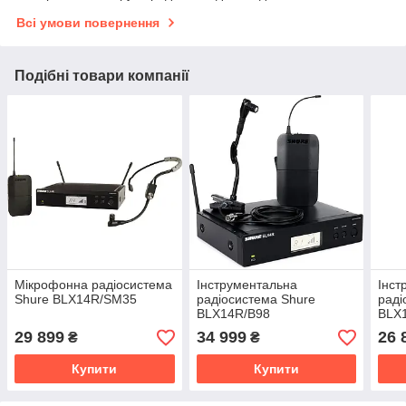
Всі умови повернення
Подібні товари компанії
Мікрофонна радіосистема
Інструментальна
Інст
Shure BLX14R/SM35
радіосистема Shure
раді
BLX14R/B98
BLX
29 899
34 999
26 
₴
₴
Купити
Купити