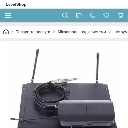
LevelShop
Товари та послуги
Мікрофонні радіосистеми
Інструм