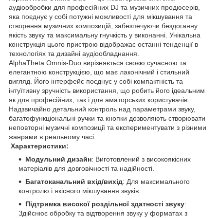
аудіообробки для професійних DJ та музичних продюсерів,
яка поєднує у собі потужні можливості для мікшування та
створення музичних композицій, забезпечуючи бездоганну
якість звуку та максимальну гнучкість у виконанні. Унікальна
конструкція цього пристрою відображає останні тенденції в
технологіях та дизайні аудіообладнання.
AlphaTheta Omnis-Duo вирізняється своєю сучасною та
елегантною конструкцією, що має лаконічний і стильний
вигляд. Його інтерфейс поєднує у собі компактність та
інтуїтивну зручність використання, що робить його ідеальним
як для професійних, так і для аматорських користувачів.
Надзвичайно детальний контроль над параметрами звуку,
багатофункціональні ручки та кнопки дозволяють створювати
неповторні музичні композиції та експериментувати з різними
жанрами в реальному часі.
Характеристики:
Модульний дизайн
: Виготовлений з високоякісних
матеріалів для довговічності та надійності.
Багатоканальний вхід/вихід
: Для максимального
контролю і якісного мікшування звуків.
Підтримка високої роздільної здатності звуку
:
Здійснює обробку та відтворення звуку у форматах з