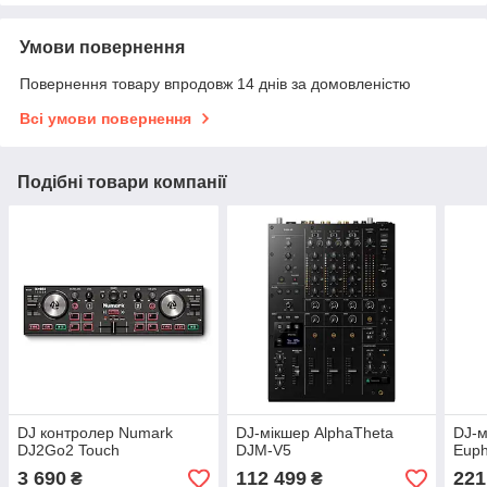
Умови повернення
Повернення товару впродовж 14 днів за домовленістю
Всі умови повернення
Подібні товари компанії
DJ контролер Numark
DJ-мікшер AlphaTheta
DJ-м
DJ2Go2 Touch
DJM-V5
Euph
3 690
112 499
221
₴
₴