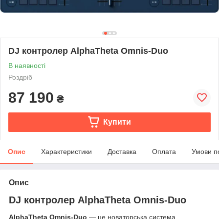
DJ контролер AlphaTheta Omnis-Duo
В наявності
Роздріб
87 190
₴
Купити
Опис
Характеристики
Доставка
Оплата
Умови п
Опис
DJ контролер AlphaTheta Omnis-Duo
AlphaTheta Omnis-Duo
— це новаторська система