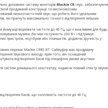
льно доповнює систему моніторів
Mackie CR
серії, забезпечуючи
своїй продуманій конструкції та високоякісним
изований низькочастотний звук, що робить його ідеальним
лів, які прагнуть максимально точного відтворення низьких
 йому відтворювати частоти до 40 Гц, що є важливим для будь
ховування музики. Він має потужність 200 Вт і підтримує
них пристроїв, ноутбуків або планшетів, додаючи зручність у
оловних переваг Mackie CR8S BT. Сабвуфер має продуману
іпшення звукового виходу. Крім того, він оснащений
увати відтворення басів під специфічні умови акустики
для систем домашнього кінотеатру, надаючи повний спектр звуків
ідтворення басів, що охоплюють частоти до 40 Гц.
 та чіткі баси навіть у великих приміщеннях.