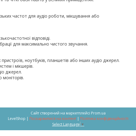
зьких частот для аудіо роботи, мікшування або
ькочастотної відповіді.
ібрації для максимально чистого звучання.
пристроїв, ноутбуків, планшетів або інших аудіо джерел.
стем і мікшерів.
іо джерел.
о моніторів.
Сайт створений на маркетплейсі
Prom.ua
LevelShop |
Поскаржитися на контент
|
Політика конфіденційності
Select Language
▼