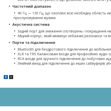
Частотний діапазон
:
40 Гц — 130 Гц, що охоплює всю необхідну область ни
прослуховування музики.
Акустична система
:
Задній порт для зниження спотворень і покращення низ
Міцний корпус, який мінімізує небажані резонанси та в
Порти та підключення
:
Bluetooth для бездротового підключення до мобільних 
XLR та TRS балансовані входи для професійних аудіо си
RCA входи для зручного підключення до побутових ауд
Лінійний вихід для підключення до інших сабвуферів аб