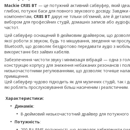
Mackie CR8S BT
— це потужний активний сабвуфер, який ідеа
глибокі, потужні баси для повного звукового досвіду. Завдяки 
компонентам,
CR8S BT
дарує не тільки об'ємний, але й детал
вибором для професійних студій, домашніх записів або аудіофі
частот.
Цей сабвуфер оснащений 8-дюймовим драйвером, що дозволяє
якої роботи зі звуком, будь то мікшування, зведення чи прослу
Bluetooth, що дозволяє бездротово передавати аудіо з мобіль
використанні без зайвих кабелів.
Забезпечення чистоти звуку і мінімізація вібрацій — одна з г
конструкцію корпусу для зниження небажаних резонансів і пол
низькочастотними регулюваннями, що дозволяє точніше налашт
приміщення.
Цей сабвуфер чудово підходить як для музичних студій, так і 
які роблять прослуховування більш насиченим і реалістичним.
Характеристики:
Динамік
:
8-дюймовий низькочастотний драйвер для потужного в
Потужність
:
200 Вт RMS потужності, що дозволяє забезпечити гучні