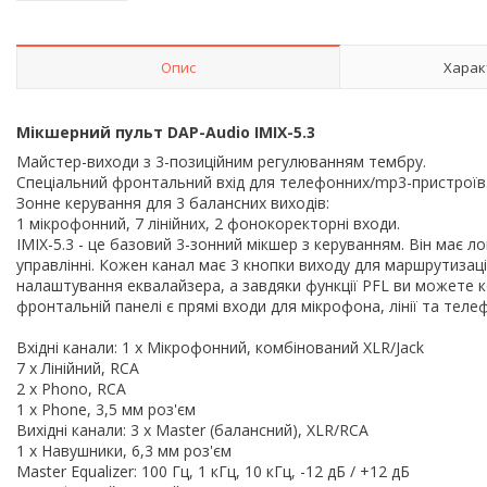
Опис
Харак
Мікшерний пульт DAP-Audio IMIX-5.3
Майстер-виходи з 3-позиційним регулюванням тембру.
Спеціальний фронтальний вхід для телефонних/mp3-пристроїв
Зонне керування для 3 балансних виходів:
1 мікрофонний, 7 лінійних, 2 фонокоректорні входи.
IMIX-5.3 - це базовий 3-зонний мікшер з керуванням. Він має лог
управлінні. Кожен канал має 3 кнопки виходу для маршрутизації
налаштування еквалайзера, а завдяки функції PFL ви можете
фронтальній панелі є прямі входи для мікрофона, лінії та тел
Вхідні канали: 1 x Мікрофонний, комбінований XLR/Jack
7 x Лінійний, RCA
2 x Phono, RCA
1 x Phone, 3,5 мм роз'єм
Вихідні канали: 3 x Master (балансний), XLR/RCA
1 x Навушники, 6,3 мм роз'єм
Master Equalizer: 100 Гц, 1 кГц, 10 кГц, -12 дБ / +12 дБ