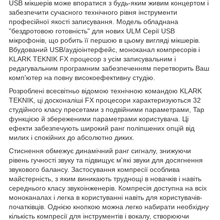
USB мікшерів може впоратися з будь-яким живим концертом і
забезпечити сучасного технічного рівня інструменти
професійної якості записування. Модель обладнана
"бездротовою готовність" для нових ULM Серії USB
мікрофонів, що робить її першою в цьому вигляді мікшерів.
Вбудований USB/аудіоінтерфейс, моноканал компресорів і
KLARK TEKNIK FX процесор з усім записувальним і
редагувальним програмним забезпеченням перетворить Ваш
комп'ютер на повну високоефективну студію.
Розроблені всесвітньо відомою технічною командою KLARK
TEKNIK, ці досконаліші FX процесори характеризуються 32
студійного класу пресетами з подвійними параметрами, Tap
функцією й збереженими параметрами користувача. Ці
ефекти забезпечують широкий ранг поліпшених опцій від
милих і спокійних до абсолютно диких.
Стиснення обмежує динамічний ранг сигналу, знижуючи
рівень гучності звуку та підвищує м'які звуки для досягнення
звукового балансу. Застосування компресії особлива
майстерність, з яким виникають труднощі в новачків і навіть
середнього класу звукоінженерів. Компресія доступна на всіх
моноканалах і легка в користуванні навіть для користувачів-
початківців. Однією кнопкою можна легко набирати необхідну
кількість компресії для інструментів і вокалу, створюючи