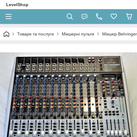
LevelShop
Товари та послуги
Мікшерні пульти
Мікшер Behring