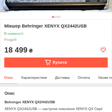
Мікшер Behringer XENYX QX2442USB
В наявності
Роздріб
18 499
₴
Купити
Опис
Характеристики
Доставка
Оплата
Умови п
Опис
Behringer XENYX QX2442USB
XENYX QX2442USB — наступне покоління XENYX QX Серії