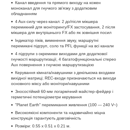
Канал введення та прямого виходу на кожен
моноканал для гнучкого зв'язку з додатковим
обладнанням
4 Aux-силу через канал: 2 до/після мікшера
перемикний для моніторингу/FX застосування, 2 після
мікшера для внутрішнього FX або як зовнішня посил
Індикатор піків, вимкнення звуку, маршрутні
перемикачі підгруп, соло та PFL функції на всі канали
4 підгрупи з окремими виходами для додаткової
гнучкості маршрутизації, 4 багатофункціональні стерео
Aux повернення з гнучкою маршрутизацією
Керування кімната/навушники з декількома входами
вихідної матриці; REC-входи призначаються на виходи
основного міксу або монітори/навушники
Зносостійкий 60-мм логармічний майстер-фейдер і
герметичні потенціометри керування
"Planet Earth" перемикання живлення (100 — 240 V~)
Високоякісні компоненти та надзвичайно міцна
конструкція гарантують довговічність
Розміри: 0.55 x 0.51 x 0.21 м.