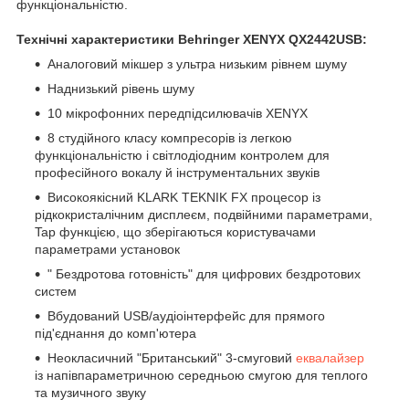
функціональністю.
Технічні характеристики Behringer XENYX QX2442USB:
Аналоговий мікшер з ультра низьким рівнем шуму
Наднизький рівень шуму
10 мікрофонних передпідсилювачів XENYX
8 студійного класу компресорів із легкою
функціональністю і світлодіодним контролем для
професійного вокалу й інструментальних звуків
Високоякісний KLARK TEKNIK FX процесор із
рідкокристалічним дисплеєм, подвійними параметрами,
Tap функцією, що зберігаються користувачами
параметрами установок
" Бездротова готовність" для цифрових бездротових
систем
Вбудований USB/аудіоінтерфейс для прямого
під'єднання до комп'ютера
Неокласичний "Британський" 3-смуговий
еквалайзер
із напівпараметричною середньою смугою для теплого
та музичного звуку