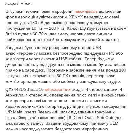
яскраві мікси.
Ці сучасні технічні рівні мікрофонні
підсилювачі
величезний
крок в еволюції аудіотехнологій. XENYX передпідсилювачі
пропонують 130 dB динамічного діапазону зі смугою
пропускання 10 Hz — 200 kHz. Канал EQ ґрунтується на схемі
British пультів 60-70-х, дає змогу наповнювати сигнали
неймовірною теплотою й деталізувати музичний характер.
Завдяки вбудованому реверсивному стерео USB
аудіоінтерфейсу можна безпосередньо під'єднувати РС або
комп'ютери через окремий USB-кабель. Тепер будь-яке
джерело сигналу під'єднується в мікшер і може бути записане
прямо на хард диск. Програмне забезпечення має понад 100
віртуальних інструментів і 50 FX плагінів, перетворюючи
комп'ютер на домашню або мобільну записувальну студію.
QX2442USB має 10
мікрофонних
входів, 4 стерео канали, 4
Aux-сили, 4 стерео Aux повернення плюс легкі у використанні
компресори на всі моно канали. Іншими важливими
характеристиками є чотири підгрупи для гнучкості мікшування,
L/R Main Inserts (ідеальний шлях під'єднання графічних
еквалайзерів або компресорів) і 8 Direct Outs і Sub Outs для
аналогового запису. Завдяки вбудованому приймачу ULM
можна насолоджуватися бездротовою мікрофонною