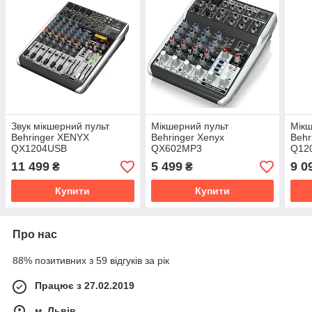
Звук мікшерний пульт
Мікшерний пульт
Мікш
Behringer XENYX
Behringer Xenyx
Behr
QX1204USB
QX602MP3
Q12
11 499
5 499
9 0
₴
₴
Купити
Купити
Про нас
88% позитивних з 59 відгуків за рік
Працює з 27.02.2019
м. Львів