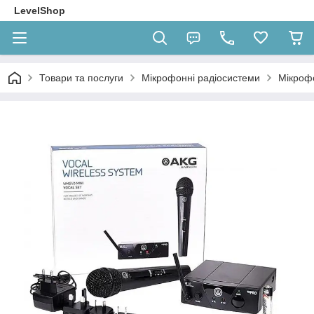
LevelShop
Товари та послуги
Мікрофонні радіосистеми
Мікроф