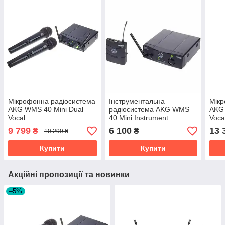
Мікрофонна радіосистема
Інструментальна
Мікр
AKG WMS 40 Mini Dual
радіосистема AKG WMS
AKG 
Vocal
40 Mini Instrument
Vocal
9 799
6 100
13 
₴
₴
10 299 ₴
Купити
Купити
Акційні пропозиції та новинки
–5%