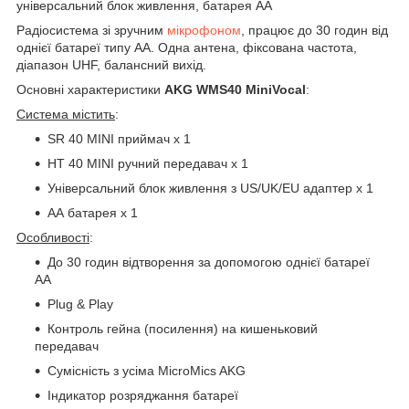
універсальний блок живлення, батарея АА
Радіосистема зі зручним
мікрофоном
, працює до 30 годин від
однієї батареї типу АА. Одна антена, фіксована частота,
діапазон UHF, балансний вихід.
Основні характеристики
AKG WMS40 MiniVocal
:
Система містить
:
SR 40 MINI приймач х 1
HT 40 MINI ручний передавач х 1
Універсальний блок живлення з US/UK/EU адаптер х 1
АА батарея х 1
Особливості
:
До 30 годин відтворення за допомогою однієї батареї
AA
Plug & Play
Контроль гейна (посилення) на кишеньковий
передавач
Сумісність з усіма MicroMics AKG
Індикатор розряджання батареї