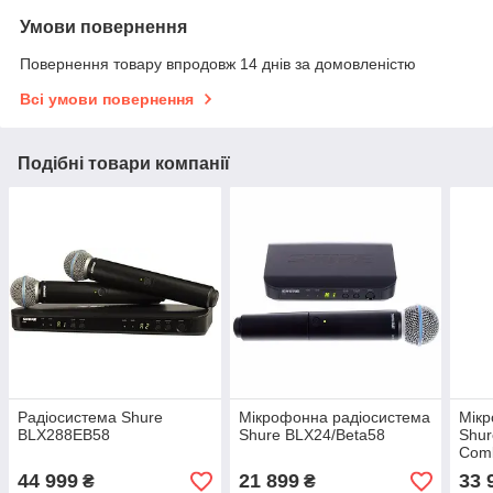
Умови повернення
Повернення товару впродовж 14 днів за домовленістю
Всі умови повернення
Подібні товари компанії
Радіосистема Shure
Мікрофонна радіосистема
Мікр
BLX288EB58
Shure BLX24/Beta58
Shu
Com
44 999
21 899
33 
₴
₴