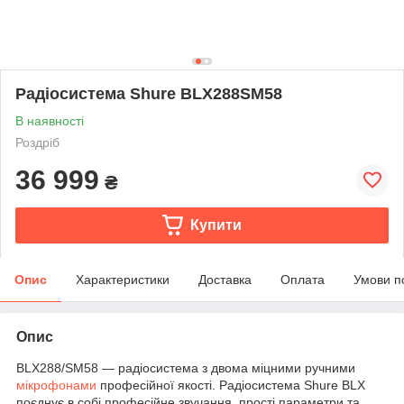
Радіосистема Shure BLX288SM58
В наявності
Роздріб
36 999
₴
Купити
Опис
Характеристики
Доставка
Оплата
Умови п
Опис
BLX288/SM58 — радіосистема з двома міцними ручними
мікрофонами
професійної якості. Радіосистема Shure BLX
поєднує в собі професійне звучання, прості параметри та