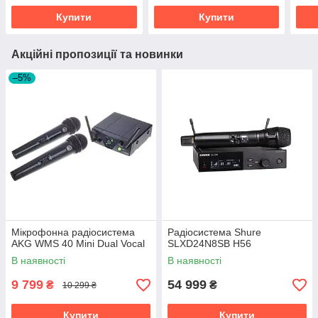
Купити
Купити
Акційні пропозиції та новинки
–5%
Мікрофонна радіосистема
Радіосистема Shure
AKG WMS 40 Mini Dual Vocal
SLXD24N8SB H56
В наявності
В наявності
9 799
54 999
₴
₴
10 299 ₴
Купити
Купити