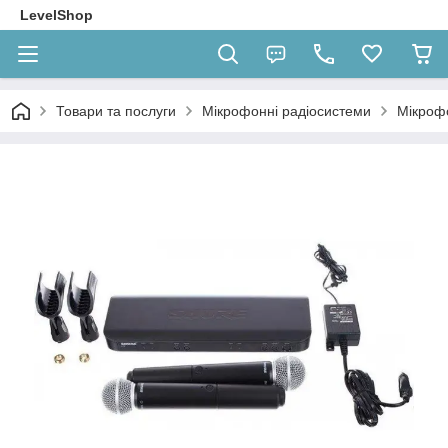
LevelShop
Товари та послуги
Мікрофонні радіосистеми
Мікроф