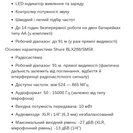
LED-індикатор живлення та заряду
Контролер потужності звуку
Швидкий і легкий підбір частот
До 14 годин безперервної роботи на двох батарейках
типу АА (у комплекті)
Робочий діапазон: до 91 м (у разі прямої видимості)
Основні характеристики Shure BLX288/SM58:
Радіосистема
Робочий діапазон: 91 м. прямої видимості (фактична
дальність залежить від поглинання, відбиття й
інтерференції радіочастотного сигналу)
Доступні частоти: між 524 — 865 МГц
Аудіоформат: 50 - 15000 Гц (залежно від типу
мікрофона)
Вихідна потужність передавача: 10 мВт
Аудіовиходи: XLR і 1/4" (6,3 мм) незбалансований
Максимальний вихідний рівень: -27 дБВ (XLR,
мікрофонний рівень), -13 дБВ (1/4")