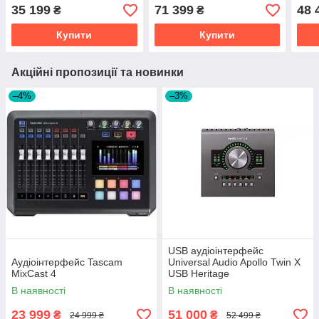
35 199
71 399
48 
₴
₴
Купити
Купити
Акційні пропозиції та новинки
–4%
–3%
USB аудіоінтерфейс
Аудіоінтерфейс Tascam
Universal Audio Apollo Twin X
MixCast 4
USB Heritage
В наявності
В наявності
23 999
51 000
₴
₴
24 999 ₴
52 499 ₴