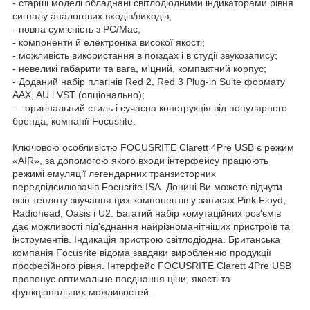
- старші моделі обладнані світлодіодними індикаторами рівня
сигналу аналогових входів/виходів;
- повна сумісність з PC/Mac;
- компоненти й електроніка високої якості;
- можливість використання в поїздах і в студії звукозапису;
- невеликі габарити та вага, міцний, компактний корпус;
- Доданий набір плагінів Red 2, Red 3 Plug-in Suite формату
AAX, AU і VST (опціонально);
— оригінальний стиль і сучасна конструкція від популярного
бренда, компанії Focusrite.
Ключовою особливістю FOCUSRITE Clarett 4Pre USB є режим
«AIR», за допомогою якого входи інтерфейсу працюють
режимі емуляції легендарних транзисторних
передпідсилювачів Focusrite ISA. Донині Ви можете відчути
всю теплоту звучання цих компонентів у записах Pink Floyd,
Radiohead, Oasis і U2. Багатий набір комутаційних роз'ємів
дає можливості під'єднання найрізноманітніших пристроїв та
інструментів. Індикація пристрою світлодіодна. Британська
компанія Focusrite відома завдяки виробленню продукції
професійного рівня. Інтерфейс FOCUSRITE Clarett 4Pre USB
пропонує оптимальне поєднання ціни, якості та
функціональних можливостей.