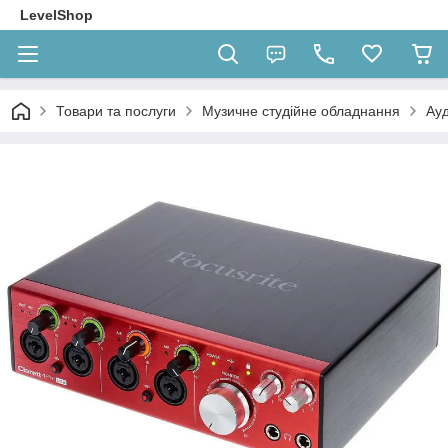
LevelShop
Товари та послуги
Музичне студійне обладнання
Ауд