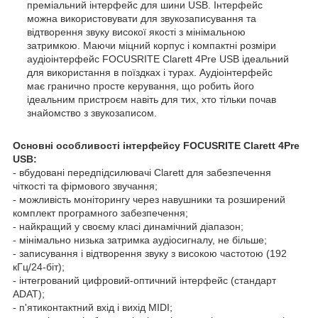
преміальний інтерфейс для шини USB. Інтерфейс
можна використовувати для звукозаписування та
відтворення звуку високої якості з мінімальною
затримкою. Маючи міцний корпус і компактні розміри
аудіоінтерфейс FOCUSRITE Clarett 4Pre USB ідеальний
для використання в поїздках і турах. Аудіоінтерфейс
має гранично просте керування, що робить його
ідеальним пристроєм навіть для тих, хто тільки почав
знайомство з звукозаписом.
Основні особливості інтерфейсу FOCUSRITE Clarett 4Pre
USB:
- вбудовані передпідсилювачі Clarett для забезпечення
чіткості та фірмового звучання;
- можливість моніторингу через навушники та розширений
комплект програмного забезпечення;
- найкращий у своєму класі динамічний діапазон;
- мінімально низька затримка аудіосигналу, не більше;
- записування і відтворення звуку з високою частотою (192
кГц/24-біт);
- інтегрований цифровий-оптичний інтерфейс (стандарт
ADAT);
- п'ятиконтактний вхід і вихід MIDI;