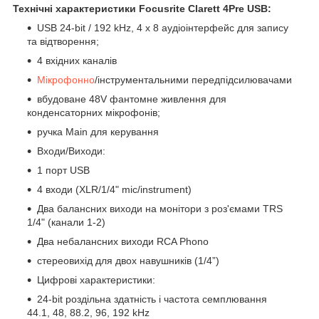
Технічні характеристики Focusrite Clarett 4Pre USB:
USB 24-bit / 192 kHz, 4 x 8 аудіоінтерфейс для запису
та відтворення;
4 вхідних каналів
Мікрофонно
/інструментальними передпідсилювачами
вбудоване 48V фантомне живлення для
конденсаторних мікрофонів;
ручка Main для керування
Входи/Виходи:
1 порт USB
4 входи (XLR/1/4" mic/instrument)
Два балансних виходи на монітори з роз'ємами TRS
1/4" (канали 1-2)
Два небалансних виходи RCA Phono
стереовихід для двох навушників (1/4”)
Цифрові характеристики:
24-bit роздільна здатність і частота семплювання
44.1, 48, 88.2, 96, 192 kHz